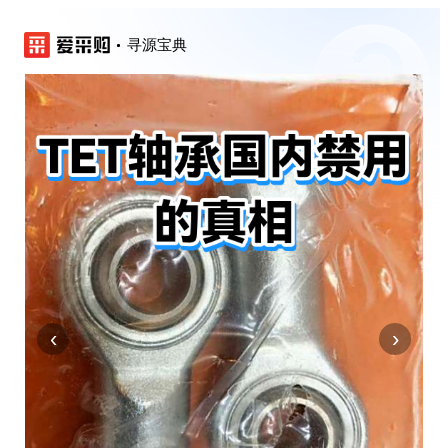
寻源宝典
‹
›