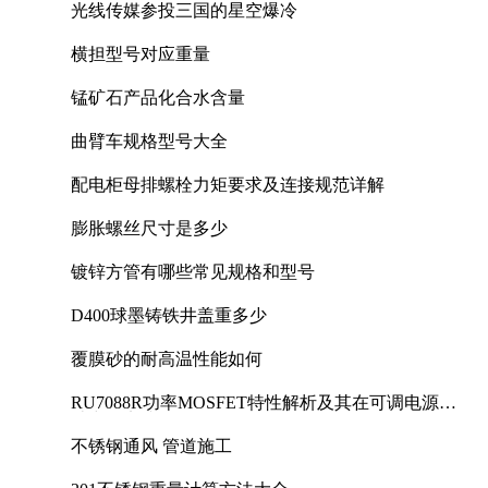
光线传媒参投三国的星空爆冷
横担型号对应重量
锰矿石产品化合水含量
曲臂车规格型号大全
配电柜母排螺栓力矩要求及连接规范详解
膨胀螺丝尺寸是多少
镀锌方管有哪些常见规格和型号
D400球墨铸铁井盖重多少
覆膜砂的耐高温性能如何
RU7088R功率MOSFET特性解析及其在可调电源设
计中的实践
不锈钢通风 管道施工