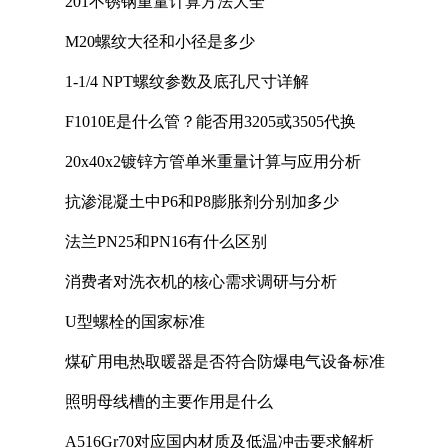
201不锈钢重量计算方法大全
M20螺纹大径和小径是多少
1-1/4 NPT螺纹参数及底孔尺寸详解
F1010E是什么管？能否用3205或3505代换
20x40x2镀锌方管单米重量计算与应用分析
抗渗混凝土中P6和P8膨胀剂分别加多少
法兰PN25和PN16有什么区别
消费者对洗衣机的核心需求调研与分析
U型螺栓的国家标准
煤矿用电热取暖器是否符合防爆电气设备标准
照明母线槽的主要作用是什么
A516Gr70对应国内材质及低温冲击要求解析