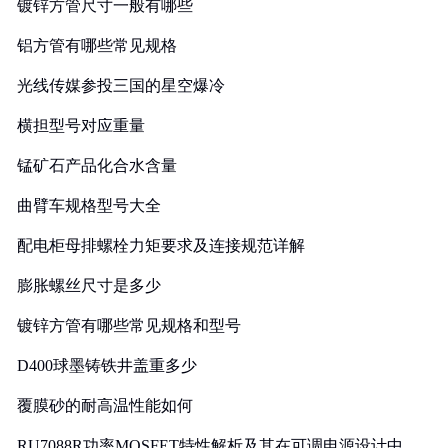
镀锌方管尺寸一般有哪些
铝方管有哪些常见规格
光线传媒参投三国的星空爆冷
横担型号对应重量
锰矿石产品化合水含量
曲臂车规格型号大全
配电柜母排螺栓力矩要求及连接规范详解
膨胀螺丝尺寸是多少
镀锌方管有哪些常见规格和型号
D400球墨铸铁井盖重多少
覆膜砂的耐高温性能如何
RU7088R功率MOSFET特性解析及其在可调电源设计中的