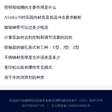
照明母线槽的主要作用是什么
A516Gr70对应国内材质及低温冲击要求解析
镀镍钢带可以过多少电流
计量泵如何达到控制和调节流量的目的
联轴器的轴孔形式有三种：Y型、J型、Z型
不锈钢材质厚度允许误差是多少
复印机出租有哪些常见模式
溶于水的润滑剂的种类
药品医疗器械网络信息服务备案(京)网药械信息备字（2021）第00159号
京ICP证030173号
京公网安备11000002000001号