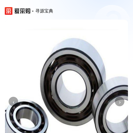
寻源宝典
‹
›