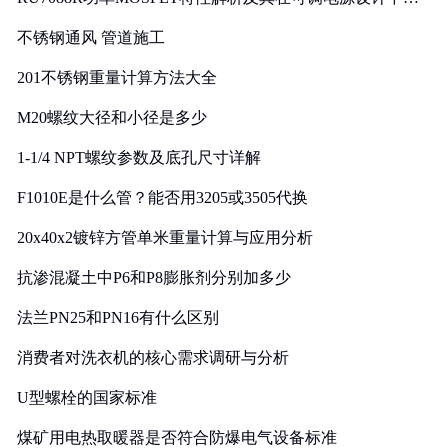
实践
不锈钢通风 管道施工
201不锈钢重量计算方法大全
M20螺纹大径和小径是多少
1-1/4 NPT螺纹参数及底孔尺寸详解
F1010E是什么管？能否用3205或3505代换
20x40x2镀锌方管单米重量计算与应用分析
抗渗混凝土中P6和P8膨胀剂分别加多少
法兰PN25和PN16有什么区别
消费者对洗衣机的核心需求调研与分析
U型螺栓的国家标准
煤矿用电热取暖器是否符合防爆电气设备标准