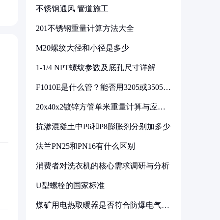
不锈钢通风 管道施工
201不锈钢重量计算方法大全
M20螺纹大径和小径是多少
1-1/4 NPT螺纹参数及底孔尺寸详解
F1010E是什么管？能否用3205或3505代
换
20x40x2镀锌方管单米重量计算与应用
分析
抗渗混凝土中P6和P8膨胀剂分别加多少
法兰PN25和PN16有什么区别
消费者对洗衣机的核心需求调研与分析
U型螺栓的国家标准
煤矿用电热取暖器是否符合防爆电气设
备标准