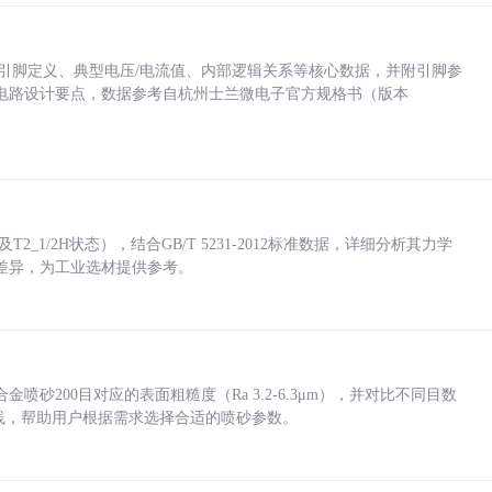
括各引脚定义、典型电压/电流值、内部逻辑关系等核心数据，并附引脚参
电路设计要点，数据参考自杭州士兰微电子官方规格书（版本
_1/2H状态），结合GB/T 5231-2012标准数据，详细分析其力学
差异，为工业选材提供参考。
砂200目对应的表面粗糙度（Ra 3.2-6.3μm），并对比不同目数
业实践，帮助用户根据需求选择合适的喷砂参数。