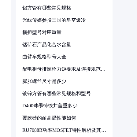
铝方管有哪些常见规格
光线传媒参投三国的星空爆冷
横担型号对应重量
锰矿石产品化合水含量
曲臂车规格型号大全
配电柜母排螺栓力矩要求及连接规范详
解
膨胀螺丝尺寸是多少
镀锌方管有哪些常见规格和型号
D400球墨铸铁井盖重多少
覆膜砂的耐高温性能如何
RU7088R功率MOSFET特性解析及其在
可调电源设计中的实践