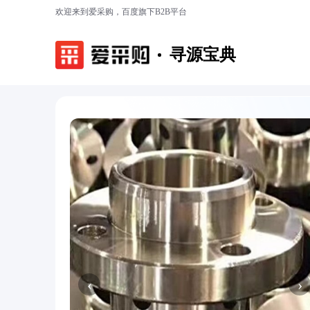
欢迎来到爱采购，百度旗下B2B平台
寻源宝典
‹
›