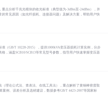
点分析千兆光模块的收光标准（典型值为-3dBm至-24dBm），并
常的常见原因（如光纤损耗、连接器问题）及解决方案，帮助用户快
/T 10228-2015），提供1000kVA变压器损耗计算实例，分步
，涵盖SCB10/SCB13等常见型号参数，指导用户快速掌握变压器
法（理论公式法、查表法、在线工具法），重点解析了黄铜棒密度取
计算案例、误差分析及选材建议，数据参考GB/T 4423-2007等国家标