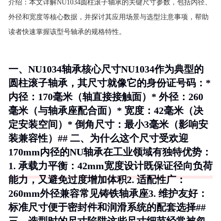
介绍：
本文详解NU1034圆柱滚子轴承的关键尺寸参数，包括内径、
外径和宽度等核心数据，并探讨其应用场景与选型注意事项，帮助
读者快速掌握该型号轴承的规格特性。
一、NU1034轴承核心尺寸NU1034作为典型的
圆柱滚子轴承，其尺寸就像它的身份证号码：*
内径
：170毫米（轴直接接触面）*
外径
：260
毫米（与轴承座配合面）*
宽度
：42毫米（决
定安装空间）*
倒角尺寸
：最小3毫米（影响安
装兼容性）## 二、为什么这个尺寸受欢迎
170mm内径的NU轴承在工业领域有独特优势：
1.
承载力平衡
：42mm宽度设计既保证径向负荷
能力，又避免过度增加体积2.
适配性广
：
260mm外径兼容常见铸铁轴承座3.
维护友好
：
标准尺寸便于密封件和润滑系统的配套选择##