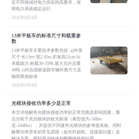
足不同领域对电力供应的高要求，保
障电力系统稳定运行。
2026年8月4日
13米平板车的标准尺寸和载重参
数
13米平板车主要技术参数包括: a)外形
尺寸:长13m×宽2.45m,栏板高55cm b)
承载能力:标载30-35吨,最大允许总重
49吨 c)符合国家道路车辆外廓尺寸及
轴荷限值标准
2026年8月4日
光模块接收功率多少是正常
本文详细解答光模块接收功率的正常范围及影响因素，重
点分析千兆光模块的收光标准（典型值为-3dBm
至-24dBm），并提供不同速率光模块的参考值表格。同时
解释功率异常的常见原因（如光纤损耗、连接器问题）及
解决方案，帮助用户快速判断网络性能问题。