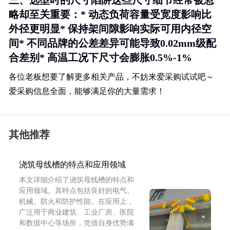
三、选型时的尺寸陷阱这些尺寸细节经常被忽
略却至关重要：* 动态负荷容量受宽度影响比
外径更明显* 保持架间隙影响实际可用内径空
间* 不同品牌的公差差异可能导致0.02mm级配
合差别* 高温工况下尺寸会膨胀0.5%-1%
各位老板想要了解更多相关产品，不妨来爱采购试试吧～
爱采购信息全面，能够满足你的大量需求！
其他推荐
浇筑母线槽的特点和应用领域
本文详细介绍了浇筑母线槽的特点和
应用领域。其特点包括良好的电气、
机械、防火和防护性能。在应用上，
广泛用于商业建筑、工业厂房、医院
和数据中心等场所，凭借自身优势满