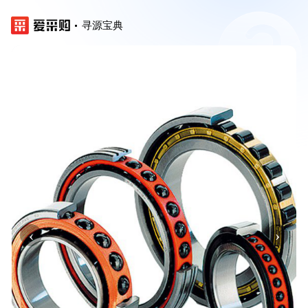
寻源宝典
‹
›