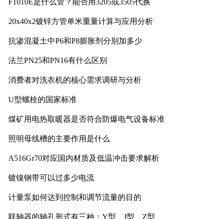
F1010E是什么管？能否用3205或3505代换
20x40x2镀锌方管单米重量计算与应用分析
抗渗混凝土中P6和P8膨胀剂分别加多少
法兰PN25和PN16有什么区别
消费者对洗衣机的核心需求调研与分析
U型螺栓的国家标准
煤矿用电热取暖器是否符合防爆电气设备标准
照明母线槽的主要作用是什么
A516Gr70对应国内材质及低温冲击要求解析
镀镍钢带可以过多少电流
计量泵如何达到控制和调节流量的目的
联轴器的轴孔形式有三种：Y型、J型、Z型