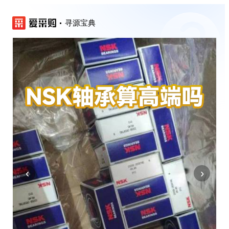
寻源宝典
‹
›