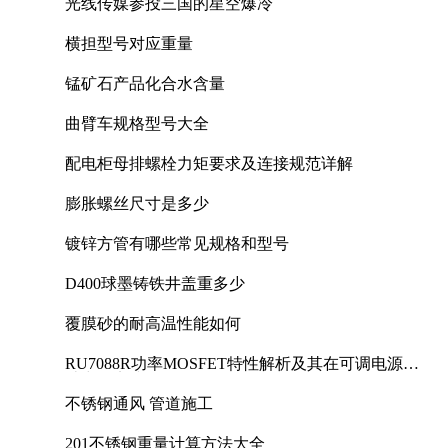
光线传媒参投三国的星空爆冷
横担型号对应重量
锰矿石产品化合水含量
曲臂车规格型号大全
配电柜母排螺栓力矩要求及连接规范详解
膨胀螺丝尺寸是多少
镀锌方管有哪些常见规格和型号
D400球墨铸铁井盖重多少
覆膜砂的耐高温性能如何
RU7088R功率MOSFET特性解析及其在可调电源设
计中的实践
不锈钢通风 管道施工
201不锈钢重量计算方法大全