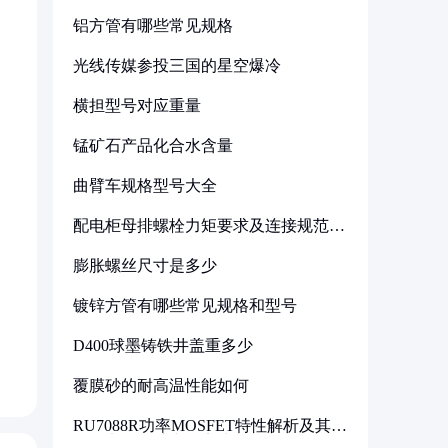
铝方管有哪些常见规格
光线传媒参投三国的星空爆冷
横担型号对应重量
锰矿石产品化合水含量
曲臂车规格型号大全
配电柜母排螺栓力矩要求及连接规范详
解
膨胀螺丝尺寸是多少
镀锌方管有哪些常见规格和型号
D400球墨铸铁井盖重多少
覆膜砂的耐高温性能如何
RU7088R功率MOSFET特性解析及其在
可调电源设计中的实践