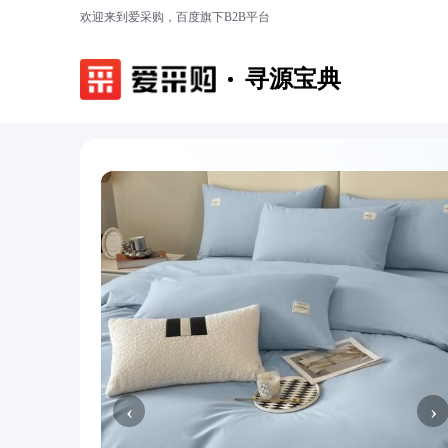
欢迎来到爱采购，百度旗下B2B平台
寻源宝典
‹
›