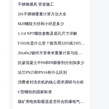
不锈钢通风 管道施工
201不锈钢重量计算方法大全
M20螺纹大径和小径是多少
1-1/4 NPT螺纹参数及底孔尺寸详解
F1010E是什么管？能否用3205或3505代
换
20x40x2镀锌方管单米重量计算与应用
分析
抗渗混凝土中P6和P8膨胀剂分别加多少
法兰PN25和PN16有什么区别
消费者对洗衣机的核心需求调研与分析
U型螺栓的国家标准
煤矿用电热取暖器是否符合防爆电气设
备标准