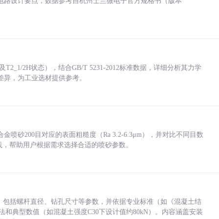
电路设计要点，数据参考自杭州士兰微电子官方规格书（版本
_1/2H状态），结合GB/T 5231-2012标准数据，详细分析其力学
差异，为工业选材提供参考。
砂200目对应的表面粗糙度（Ra 3.2-6.3μm），并对比不同目数
业实践，帮助用户根据需求选择合适的喷砂参数。
力，包括螺杆直径、钻孔尺寸等参数，并依据专业标准（如《混凝土结
方法和典型数值（如混凝土强度C30下设计值约80kN）。内容涵盖安装