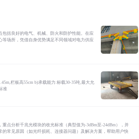
点包括良好的电气、机械、防火和防护性能。在应
心等场所，凭借自身优势满足不同领域对电力供应
5m,栏板高55cm b)承载能力:标载30-35吨,最大允
标准
点分析千兆光模块的收光标准（典型值为-3dBm至-24dBm），并
常的常见原因（如光纤损耗、连接器问题）及解决方案，帮助用户快