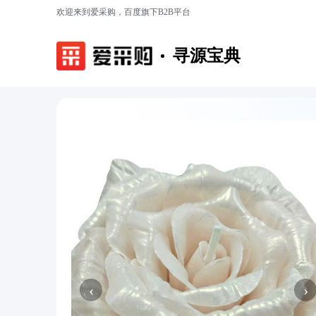
欢迎来到爱采购，百度旗下B2B平台
寻源宝典
‹
›