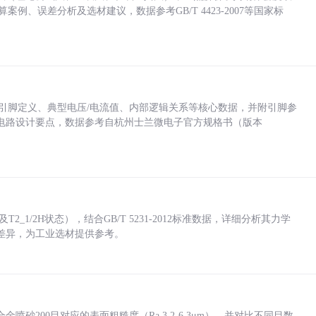
计算案例、误差分析及选材建议，数据参考GB/T 4423-2007等国家标
括各引脚定义、典型电压/电流值、内部逻辑关系等核心数据，并附引脚参
电路设计要点，数据参考自杭州士兰微电子官方规格书（版本
_1/2H状态），结合GB/T 5231-2012标准数据，详细分析其力学
差异，为工业选材提供参考。
砂200目对应的表面粗糙度（Ra 3.2-6.3μm），并对比不同目数