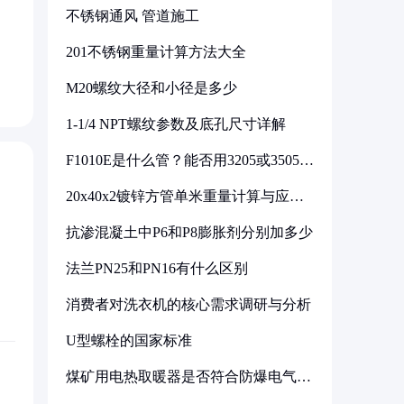
不锈钢通风 管道施工
201不锈钢重量计算方法大全
M20螺纹大径和小径是多少
1-1/4 NPT螺纹参数及底孔尺寸详解
F1010E是什么管？能否用3205或3505代
换
20x40x2镀锌方管单米重量计算与应用
分析
抗渗混凝土中P6和P8膨胀剂分别加多少
法兰PN25和PN16有什么区别
消费者对洗衣机的核心需求调研与分析
U型螺栓的国家标准
煤矿用电热取暖器是否符合防爆电气设
备标准