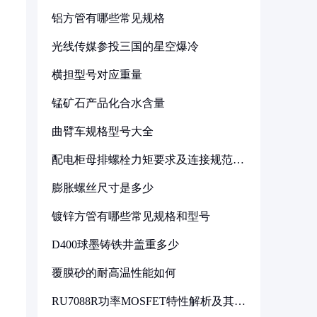
铝方管有哪些常见规格
光线传媒参投三国的星空爆冷
横担型号对应重量
锰矿石产品化合水含量
曲臂车规格型号大全
配电柜母排螺栓力矩要求及连接规范详
解
膨胀螺丝尺寸是多少
镀锌方管有哪些常见规格和型号
D400球墨铸铁井盖重多少
覆膜砂的耐高温性能如何
RU7088R功率MOSFET特性解析及其在
可调电源设计中的实践