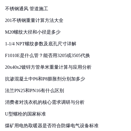
实践
不锈钢通风 管道施工
201不锈钢重量计算方法大全
M20螺纹大径和小径是多少
1-1/4 NPT螺纹参数及底孔尺寸详解
F1010E是什么管？能否用3205或3505代换
20x40x2镀锌方管单米重量计算与应用分析
抗渗混凝土中P6和P8膨胀剂分别加多少
法兰PN25和PN16有什么区别
消费者对洗衣机的核心需求调研与分析
U型螺栓的国家标准
煤矿用电热取暖器是否符合防爆电气设备标准