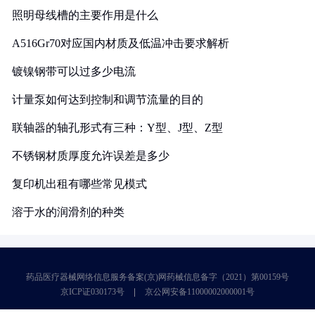
照明母线槽的主要作用是什么
A516Gr70对应国内材质及低温冲击要求解析
镀镍钢带可以过多少电流
计量泵如何达到控制和调节流量的目的
联轴器的轴孔形式有三种：Y型、J型、Z型
不锈钢材质厚度允许误差是多少
复印机出租有哪些常见模式
溶于水的润滑剂的种类
药品医疗器械网络信息服务备案(京)网药械信息备字（2021）第00159号
京ICP证030173号
京公网安备11000002000001号