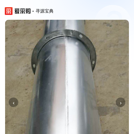
寻源宝典
‹
›