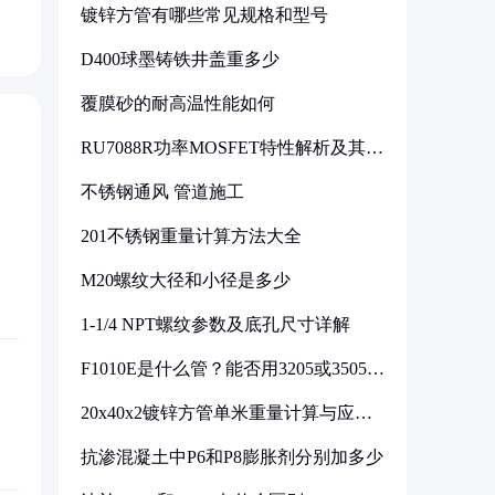
镀锌方管有哪些常见规格和型号
D400球墨铸铁井盖重多少
覆膜砂的耐高温性能如何
RU7088R功率MOSFET特性解析及其在
可调电源设计中的实践
不锈钢通风 管道施工
201不锈钢重量计算方法大全
M20螺纹大径和小径是多少
1-1/4 NPT螺纹参数及底孔尺寸详解
F1010E是什么管？能否用3205或3505代
换
20x40x2镀锌方管单米重量计算与应用
分析
抗渗混凝土中P6和P8膨胀剂分别加多少