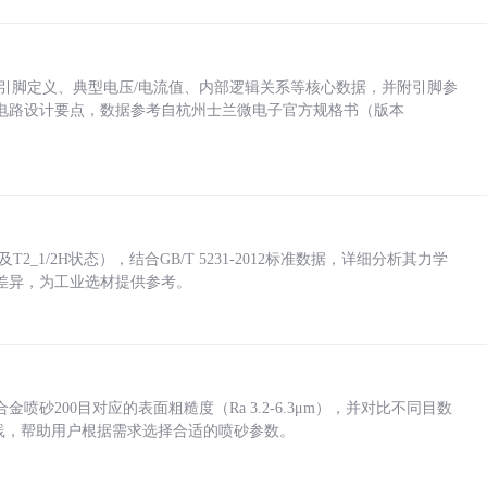
括各引脚定义、典型电压/电流值、内部逻辑关系等核心数据，并附引脚参
电路设计要点，数据参考自杭州士兰微电子官方规格书（版本
_1/2H状态），结合GB/T 5231-2012标准数据，详细分析其力学
差异，为工业选材提供参考。
砂200目对应的表面粗糙度（Ra 3.2-6.3μm），并对比不同目数
业实践，帮助用户根据需求选择合适的喷砂参数。