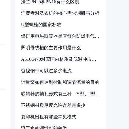
法兰PN25和PN16有什么区别
消费者对洗衣机的核心需求调研与分析
U型螺栓的国家标准
煤矿用电热取暖器是否符合防爆电气设
备标准
照明母线槽的主要作用是什么
A516Gr70对应国内材质及低温冲击要
求解析
镀镍钢带可以过多少电流
计量泵如何达到控制和调节流量的目的
联轴器的轴孔形式有三种：Y型、J型、
Z型
不锈钢材质厚度允许误差是多少
复印机出租有哪些常见模式
溶于水的润滑剂的种类