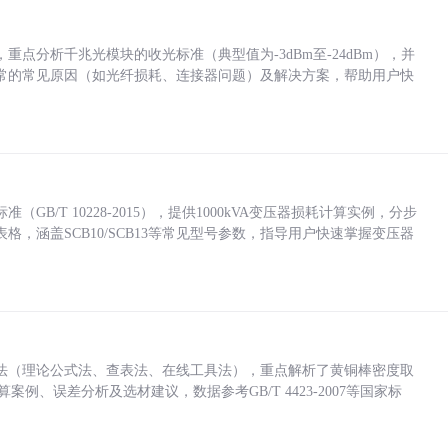
点分析千兆光模块的收光标准（典型值为-3dBm至-24dBm），并
常的常见原因（如光纤损耗、连接器问题）及解决方案，帮助用户快
/T 10228-2015），提供1000kVA变压器损耗计算实例，分步
，涵盖SCB10/SCB13等常见型号参数，指导用户快速掌握变压器
法（理论公式法、查表法、在线工具法），重点解析了黄铜棒密度取
计算案例、误差分析及选材建议，数据参考GB/T 4423-2007等国家标