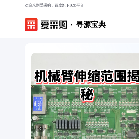
欢迎来到爱采购，百度旗下B2B平台
寻源宝典
‹
›