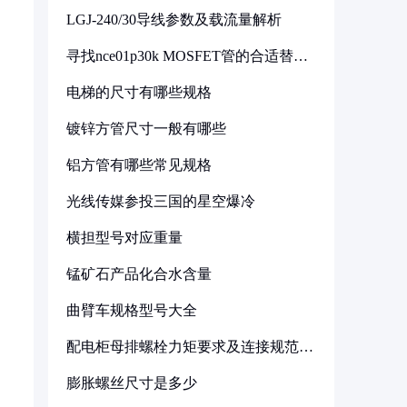
LGJ-240/30导线参数及载流量解析
寻找nce01p30k MOSFET管的合适替代
型号
电梯的尺寸有哪些规格
镀锌方管尺寸一般有哪些
铝方管有哪些常见规格
光线传媒参投三国的星空爆冷
横担型号对应重量
锰矿石产品化合水含量
曲臂车规格型号大全
配电柜母排螺栓力矩要求及连接规范详
解
膨胀螺丝尺寸是多少