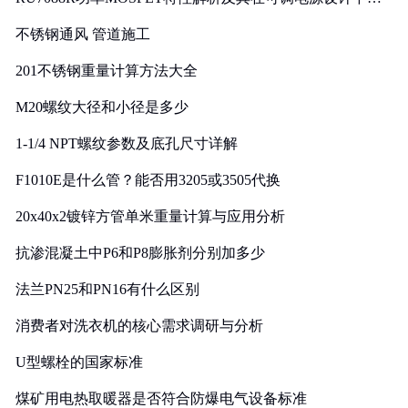
实践
不锈钢通风 管道施工
201不锈钢重量计算方法大全
M20螺纹大径和小径是多少
1-1/4 NPT螺纹参数及底孔尺寸详解
F1010E是什么管？能否用3205或3505代换
20x40x2镀锌方管单米重量计算与应用分析
抗渗混凝土中P6和P8膨胀剂分别加多少
法兰PN25和PN16有什么区别
消费者对洗衣机的核心需求调研与分析
U型螺栓的国家标准
煤矿用电热取暖器是否符合防爆电气设备标准