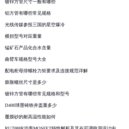
镀锌方管尺寸一般有哪些
铝方管有哪些常见规格
光线传媒参投三国的星空爆冷
横担型号对应重量
锰矿石产品化合水含量
曲臂车规格型号大全
配电柜母排螺栓力矩要求及连接规范详解
膨胀螺丝尺寸是多少
镀锌方管有哪些常见规格和型号
D400球墨铸铁井盖重多少
覆膜砂的耐高温性能如何
RU7088R功率MOSFET特性解析及其在可调电源设计中的