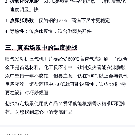
抗氧化分水岭
：538℃是钛的‘性格转折点’，超过后氧化
速度明显加快
热膨胀系数
：仅为钢的50%，高温下尺寸更稳定
导热性
：传热速度慢，适合做隔热部件
三、真实场景中的温度挑战
喷气发动机压气机叶片要经受600℃高速气流冲刷，而钛合
金正是首选材料。化工反应器中，钛制换热管能在沸腾酸
液中坚持十年不腐蚀。但要注意：钛在300℃以上会与氮气
反应变脆，熔盐环境中550℃就可能被腐蚀，这些‘软肋’需
要在设计时巧妙规避。
想找特定场景使用的产品？爱采购能根据需求精准匹配推
荐。为您找到您心中的专属商品