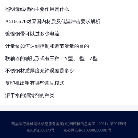
照明母线槽的主要作用是什么
A516Gr70对应国内材质及低温冲击要求解析
镀镍钢带可以过多少电流
计量泵如何达到控制和调节流量的目的
联轴器的轴孔形式有三种：Y型、J型、Z型
不锈钢材质厚度允许误差是多少
复印机出租有哪些常见模式
溶于水的润滑剂的种类
药品医疗器械网络信息服务备案(京)网药械信息备字（2021）第00159号
京ICP证030173号
京公网安备11000002000001号