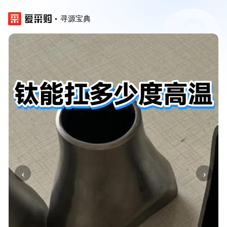
寻源宝典
‹
›