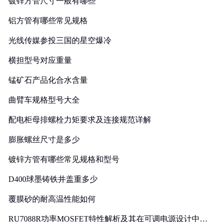
镀锌方管尺寸一般有哪些
铝方管有哪些常见规格
光线传媒参投三国的星空爆冷
横担型号对应重量
锰矿石产品化合水含量
曲臂车规格型号大全
配电柜母排螺栓力矩要求及连接规范详解
膨胀螺丝尺寸是多少
镀锌方管有哪些常见规格和型号
D400球墨铸铁井盖重多少
覆膜砂的耐高温性能如何
RU7088R功率MOSFET特性解析及其在可调电源设计中的