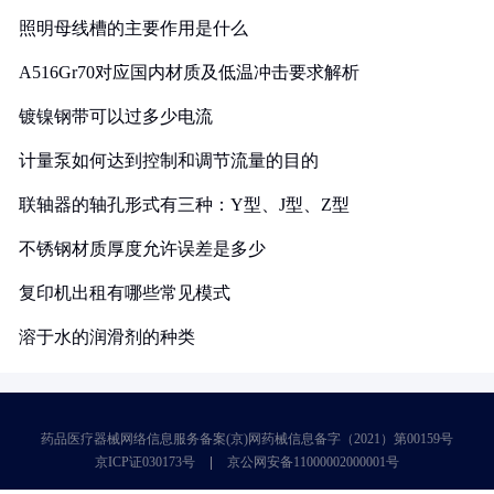
照明母线槽的主要作用是什么
A516Gr70对应国内材质及低温冲击要求解析
镀镍钢带可以过多少电流
计量泵如何达到控制和调节流量的目的
联轴器的轴孔形式有三种：Y型、J型、Z型
不锈钢材质厚度允许误差是多少
复印机出租有哪些常见模式
溶于水的润滑剂的种类
药品医疗器械网络信息服务备案(京)网药械信息备字（2021）第00159号
京ICP证030173号
京公网安备11000002000001号