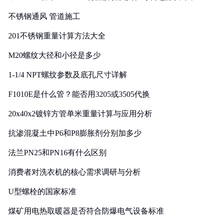
实践
不锈钢通风 管道施工
201不锈钢重量计算方法大全
M20螺纹大径和小径是多少
1-1/4 NPT螺纹参数及底孔尺寸详解
F1010E是什么管？能否用3205或3505代换
20x40x2镀锌方管单米重量计算与应用分析
抗渗混凝土中P6和P8膨胀剂分别加多少
法兰PN25和PN16有什么区别
消费者对洗衣机的核心需求调研与分析
U型螺栓的国家标准
煤矿用电热取暖器是否符合防爆电气设备标准