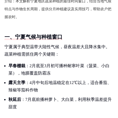
介绍：
本文解析宁夏地区蔬菜种植的最佳时间窗口，结合当地气候
特点与作物生长周期，提供分月种植建议及实用技巧，帮助农户把
握农时。
一、宁夏气候与种植窗口
宁夏属于典型温带大陆性气候，昼夜温差大且降水集中。
蔬菜种植需抓住两个关键期：
早春棚栽
：2月底至3月初可播种耐寒叶菜（菠菜、小白
菜），地膜覆盖防霜冻
露天主季
：4月中旬后地温稳定在12℃以上，适合番茄、
辣椒等茄科作物
秋延后
：7月底前播种萝卜、大白菜，利用秋季温差提升
甜度