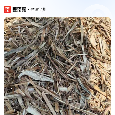
寻源宝典
‹
›