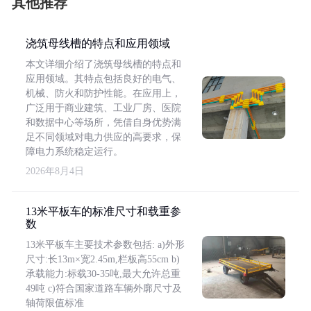
其他推荐
浇筑母线槽的特点和应用领域
本文详细介绍了浇筑母线槽的特点和
应用领域。其特点包括良好的电气、
机械、防火和防护性能。在应用上，
广泛用于商业建筑、工业厂房、医院
和数据中心等场所，凭借自身优势满
足不同领域对电力供应的高要求，保
障电力系统稳定运行。
2026年8月4日
13米平板车的标准尺寸和载重参
数
13米平板车主要技术参数包括: a)外形
尺寸:长13m×宽2.45m,栏板高55cm b)
承载能力:标载30-35吨,最大允许总重
49吨 c)符合国家道路车辆外廓尺寸及
轴荷限值标准