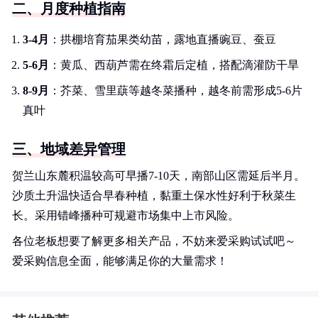
二、月度种植指南
3-4月
：拱棚培育茄果类幼苗，露地直播豌豆、蚕豆
5-6月
：黄瓜、西葫芦需在终霜后定植，搭配滴灌防干旱
8-9月
：芥菜、雪里蕻等越冬菜播种，越冬前需形成5-6片
真叶
三、地域差异管理
贺兰山东麓积温较高可早播7-10天，南部山区需延后半月。
沙质土升温快适合早春种植，黏重土保水性好利于秋菜生
长。采用错峰播种可规避市场集中上市风险。
各位老板想要了解更多相关产品，不妨来爱采购试试吧～
爱采购信息全面，能够满足你的大量需求！