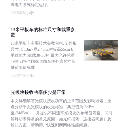
障电力系统稳定运行。
2026年8月4日
13米平板车的标准尺寸和载重参
数
13米平板车主要技术参数包括: a)外形
尺寸:长13m×宽2.45m,栏板高55cm b)
承载能力:标载30-35吨,最大允许总重
49吨 c)符合国家道路车辆外廓尺寸及
轴荷限值标准
2026年8月4日
光模块接收功率多少是正常
本文详细解答光模块接收功率的正常范围及影响因素，重
点分析千兆光模块的收光标准（典型值为-3dBm
至-24dBm），并提供不同速率光模块的参考值表格。同时
解释功率异常的常见原因（如光纤损耗、连接器问题）及
解决方案，帮助用户快速判断网络性能问题。