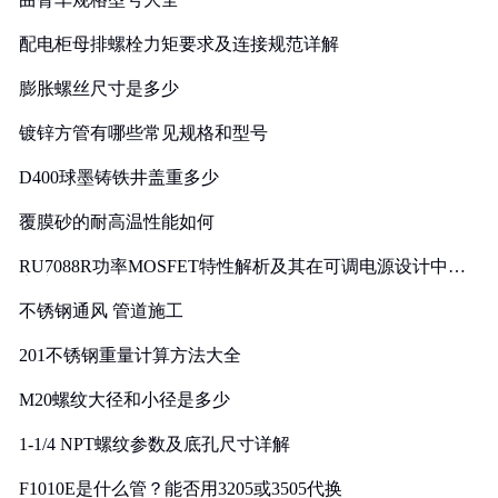
配电柜母排螺栓力矩要求及连接规范详解
膨胀螺丝尺寸是多少
镀锌方管有哪些常见规格和型号
D400球墨铸铁井盖重多少
覆膜砂的耐高温性能如何
RU7088R功率MOSFET特性解析及其在可调电源设计中的
实践
不锈钢通风 管道施工
201不锈钢重量计算方法大全
M20螺纹大径和小径是多少
1-1/4 NPT螺纹参数及底孔尺寸详解
F1010E是什么管？能否用3205或3505代换