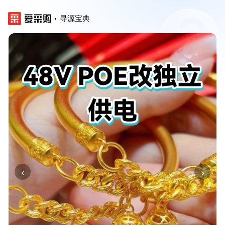
寻源宝典
‹
›