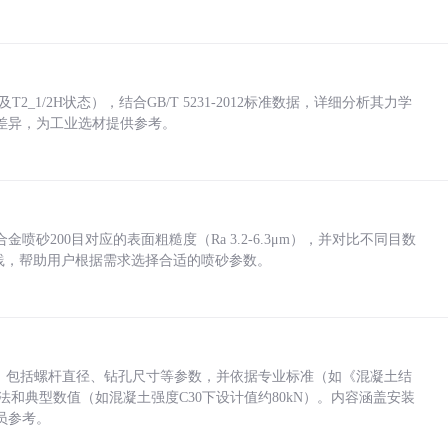
_1/2H状态），结合GB/T 5231-2012标准数据，详细分析其力学
差异，为工业选材提供参考。
砂200目对应的表面粗糙度（Ra 3.2-6.3μm），并对比不同目数
业实践，帮助用户根据需求选择合适的喷砂参数。
力，包括螺杆直径、钻孔尺寸等参数，并依据专业标准（如《混凝土结
方法和典型数值（如混凝土强度C30下设计值约80kN）。内容涵盖安装
员参考。