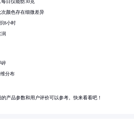
每日仅能纺30克
批次颜色存在细微差异
织8小时
柔润
即碎
纤维分布
细的产品参数和用户评价可以参考。快来看看吧！