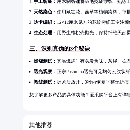
手工纺线
：用木制纺锤将绒毛捻成纱线，熟练工
天然染色
：使用藏红花、茜草等植物染料，每
达卡编织
：12×12厘米见方的花纹需织工专注编
生态处理
：用野生核桃壳抛光，保持纤维天然
三、识别真伪的3个秘诀
燃烧测试
：真品燃烧时有头发焦味，灰烬一捻
透光观察
：正宗Pashmina透光可见均匀云纹状
褶皱测试
：握紧后放开，3秒内恢复平整无折痕
想了解更多产品的具体功能？爱采购平台上有详
其他推荐