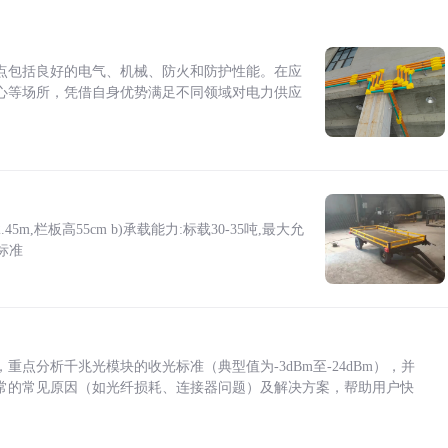
点包括良好的电气、机械、防火和防护性能。在应
心等场所，凭借自身优势满足不同领域对电力供应
5m,栏板高55cm b)承载能力:标载30-35吨,最大允
标准
点分析千兆光模块的收光标准（典型值为-3dBm至-24dBm），并
常的常见原因（如光纤损耗、连接器问题）及解决方案，帮助用户快