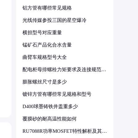
铝方管有哪些常见规格
光线传媒参投三国的星空爆冷
横担型号对应重量
锰矿石产品化合水含量
曲臂车规格型号大全
配电柜母排螺栓力矩要求及连接规范详
解
膨胀螺丝尺寸是多少
镀锌方管有哪些常见规格和型号
D400球墨铸铁井盖重多少
覆膜砂的耐高温性能如何
RU7088R功率MOSFET特性解析及其在
可调电源设计中的实践