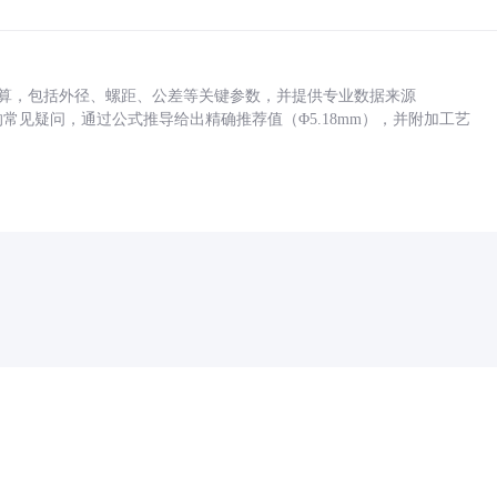
底孔计算，包括外径、螺距、公差等关键参数，并提供专业数据来源
孔尺寸的常见疑问，通过公式推导给出精确推荐值（Φ5.18mm），并附加工艺
药品医疗器械网络信息服务备案(京)网药械信息备字（2021）第00159号
京ICP证030173号
京公网安备11000002000001号