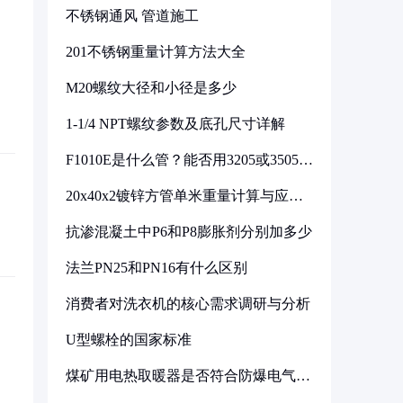
不锈钢通风 管道施工
201不锈钢重量计算方法大全
M20螺纹大径和小径是多少
1-1/4 NPT螺纹参数及底孔尺寸详解
F1010E是什么管？能否用3205或3505代
换
20x40x2镀锌方管单米重量计算与应用
分析
抗渗混凝土中P6和P8膨胀剂分别加多少
法兰PN25和PN16有什么区别
消费者对洗衣机的核心需求调研与分析
U型螺栓的国家标准
煤矿用电热取暖器是否符合防爆电气设
备标准