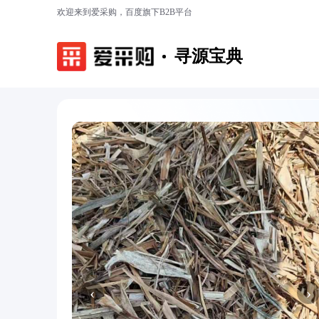
欢迎来到爱采购，百度旗下B2B平台
寻源宝典
‹
›