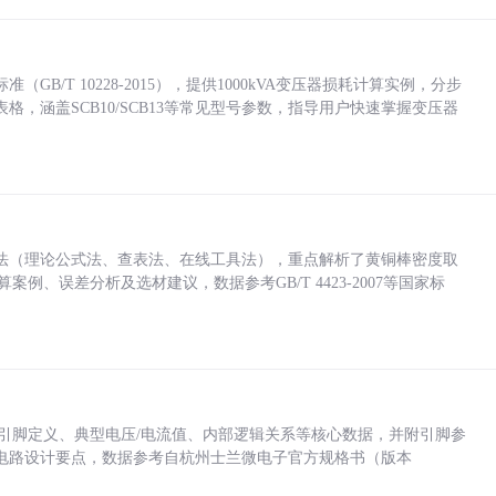
/T 10228-2015），提供1000kVA变压器损耗计算实例，分步
，涵盖SCB10/SCB13等常见型号参数，指导用户快速掌握变压器
法（理论公式法、查表法、在线工具法），重点解析了黄铜棒密度取
计算案例、误差分析及选材建议，数据参考GB/T 4423-2007等国家标
括各引脚定义、典型电压/电流值、内部逻辑关系等核心数据，并附引脚参
电路设计要点，数据参考自杭州士兰微电子官方规格书（版本