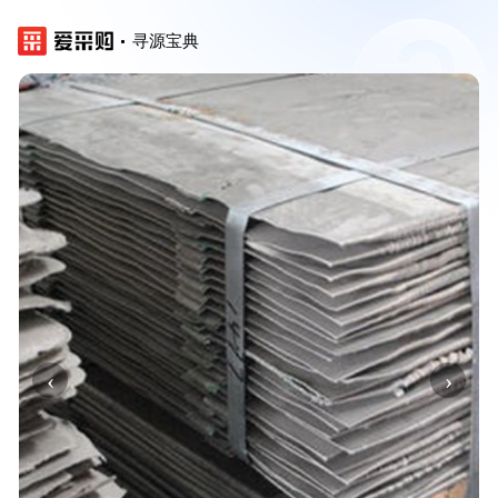
寻源宝典
‹
›