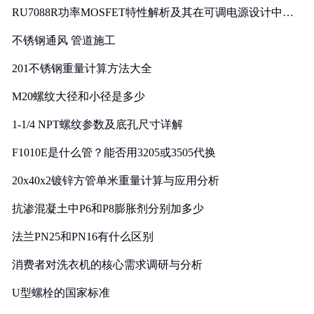
RU7088R功率MOSFET特性解析及其在可调电源设计中的
实践
不锈钢通风 管道施工
201不锈钢重量计算方法大全
M20螺纹大径和小径是多少
1-1/4 NPT螺纹参数及底孔尺寸详解
F1010E是什么管？能否用3205或3505代换
20x40x2镀锌方管单米重量计算与应用分析
抗渗混凝土中P6和P8膨胀剂分别加多少
法兰PN25和PN16有什么区别
消费者对洗衣机的核心需求调研与分析
U型螺栓的国家标准