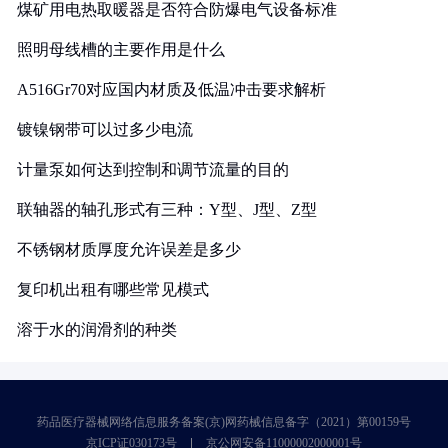
煤矿用电热取暖器是否符合防爆电气设备标准
照明母线槽的主要作用是什么
A516Gr70对应国内材质及低温冲击要求解析
镀镍钢带可以过多少电流
计量泵如何达到控制和调节流量的目的
联轴器的轴孔形式有三种：Y型、J型、Z型
不锈钢材质厚度允许误差是多少
复印机出租有哪些常见模式
溶于水的润滑剂的种类
药品医疗器械网络信息服务备案(京)网药械信息备字（2021）第00159号
京ICP证030173号
京公网安备11000002000001号