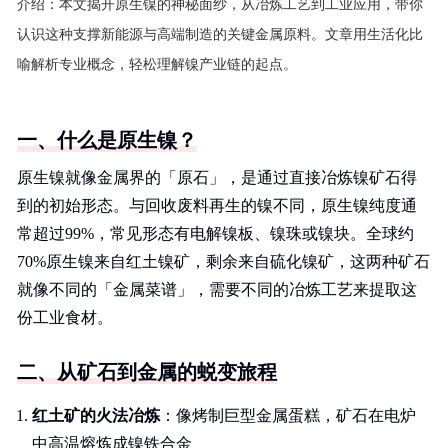
介绍：
本文揭开原生镍的神秘面纱，从冶炼工艺到工业应用，带你
认识这种支撑新能源与高端制造的关键金属原料。文章用生活化比
喻解析专业概念，轻松理解镍产业链的起点。
一、什么是原生镍？
原生镍就像金属界的「原石」，是通过直接冶炼镍矿石得
到的初始形态。与回收废料再生的镍不同，原生镍纯度通
常超过99%，常见形态有电解镍板、镍珠或镍块。全球约
70%原生镍来自红土镍矿，剩余来自硫化镍矿，这两种矿石
就像不同的「金属菜谱」，需要不同的冶炼工艺来提取这
份工业食材。
二、从矿石到金属的蜕变旅程
红土矿的火法冶炼
：像烤制巨型金属蛋糕，矿石在电炉
中高温熔炼成镍铁合金