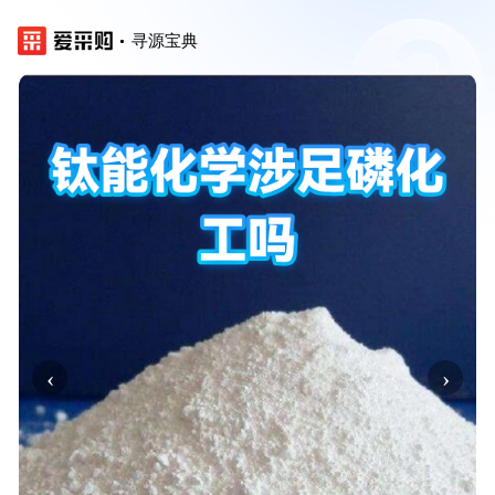
寻源宝典
‹
›