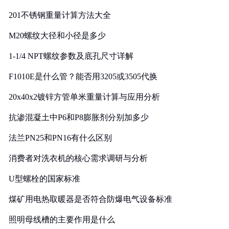
201不锈钢重量计算方法大全
M20螺纹大径和小径是多少
1-1/4 NPT螺纹参数及底孔尺寸详解
F1010E是什么管？能否用3205或3505代换
20x40x2镀锌方管单米重量计算与应用分析
抗渗混凝土中P6和P8膨胀剂分别加多少
法兰PN25和PN16有什么区别
消费者对洗衣机的核心需求调研与分析
U型螺栓的国家标准
煤矿用电热取暖器是否符合防爆电气设备标准
照明母线槽的主要作用是什么