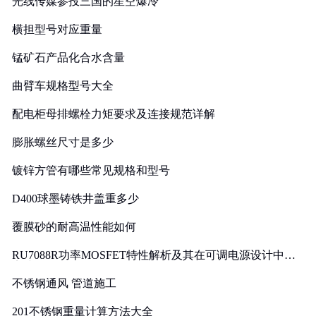
光线传媒参投三国的星空爆冷
横担型号对应重量
锰矿石产品化合水含量
曲臂车规格型号大全
配电柜母排螺栓力矩要求及连接规范详解
膨胀螺丝尺寸是多少
镀锌方管有哪些常见规格和型号
D400球墨铸铁井盖重多少
覆膜砂的耐高温性能如何
RU7088R功率MOSFET特性解析及其在可调电源设计中的
实践
不锈钢通风 管道施工
201不锈钢重量计算方法大全