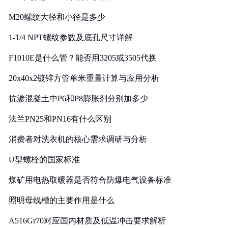
M20螺纹大径和小径是多少
1-1/4 NPT螺纹参数及底孔尺寸详解
F1010E是什么管？能否用3205或3505代换
20x40x2镀锌方管单米重量计算与应用分析
抗渗混凝土中P6和P8膨胀剂分别加多少
法兰PN25和PN16有什么区别
消费者对洗衣机的核心需求调研与分析
U型螺栓的国家标准
煤矿用电热取暖器是否符合防爆电气设备标准
照明母线槽的主要作用是什么
A516Gr70对应国内材质及低温冲击要求解析