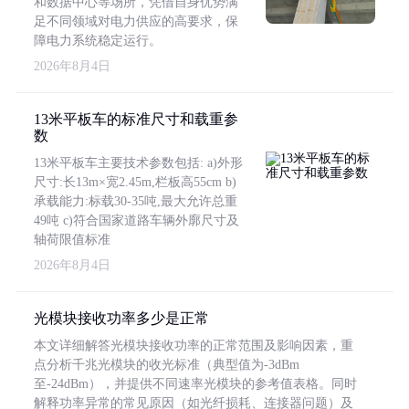
和数据中心等场所，凭借自身优势满
足不同领域对电力供应的高要求，保
障电力系统稳定运行。
2026年8月4日
13米平板车的标准尺寸和载重参
数
13米平板车主要技术参数包括: a)外形
尺寸:长13m×宽2.45m,栏板高55cm b)
承载能力:标载30-35吨,最大允许总重
49吨 c)符合国家道路车辆外廓尺寸及
轴荷限值标准
2026年8月4日
光模块接收功率多少是正常
本文详细解答光模块接收功率的正常范围及影响因素，重
点分析千兆光模块的收光标准（典型值为-3dBm
至-24dBm），并提供不同速率光模块的参考值表格。同时
解释功率异常的常见原因（如光纤损耗、连接器问题）及