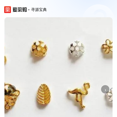
寻源宝典
‹
›