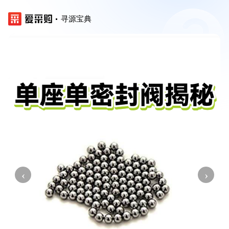
寻源宝典
‹
›