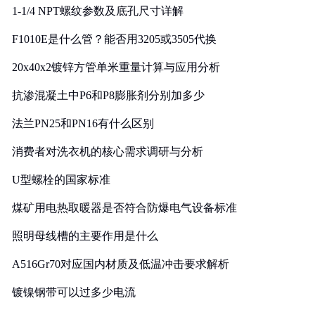
1-1/4 NPT螺纹参数及底孔尺寸详解
F1010E是什么管？能否用3205或3505代换
20x40x2镀锌方管单米重量计算与应用分析
抗渗混凝土中P6和P8膨胀剂分别加多少
法兰PN25和PN16有什么区别
消费者对洗衣机的核心需求调研与分析
U型螺栓的国家标准
煤矿用电热取暖器是否符合防爆电气设备标准
照明母线槽的主要作用是什么
A516Gr70对应国内材质及低温冲击要求解析
镀镍钢带可以过多少电流