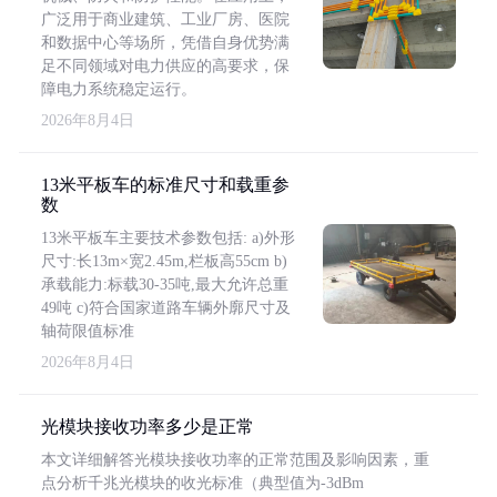
广泛用于商业建筑、工业厂房、医院
和数据中心等场所，凭借自身优势满
足不同领域对电力供应的高要求，保
障电力系统稳定运行。
2026年8月4日
13米平板车的标准尺寸和载重参
数
13米平板车主要技术参数包括: a)外形
尺寸:长13m×宽2.45m,栏板高55cm b)
承载能力:标载30-35吨,最大允许总重
49吨 c)符合国家道路车辆外廓尺寸及
轴荷限值标准
2026年8月4日
光模块接收功率多少是正常
本文详细解答光模块接收功率的正常范围及影响因素，重
点分析千兆光模块的收光标准（典型值为-3dBm