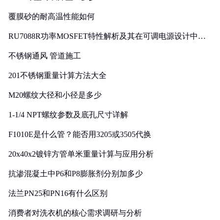
覆膜砂的耐高温性能如何
RU7088R功率MOSFET特性解析及其在可调电源设计中的
实践
不锈钢通风 管道施工
201不锈钢重量计算方法大全
M20螺纹大径和小径是多少
1-1/4 NPT螺纹参数及底孔尺寸详解
F1010E是什么管？能否用3205或3505代换
20x40x2镀锌方管单米重量计算与应用分析
抗渗混凝土中P6和P8膨胀剂分别加多少
法兰PN25和PN16有什么区别
消费者对洗衣机的核心需求调研与分析