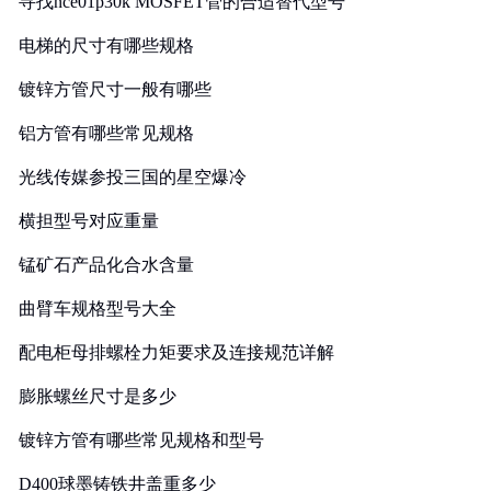
寻找nce01p30k MOSFET管的合适替代型号
电梯的尺寸有哪些规格
镀锌方管尺寸一般有哪些
铝方管有哪些常见规格
光线传媒参投三国的星空爆冷
横担型号对应重量
锰矿石产品化合水含量
曲臂车规格型号大全
配电柜母排螺栓力矩要求及连接规范详解
膨胀螺丝尺寸是多少
镀锌方管有哪些常见规格和型号
D400球墨铸铁井盖重多少