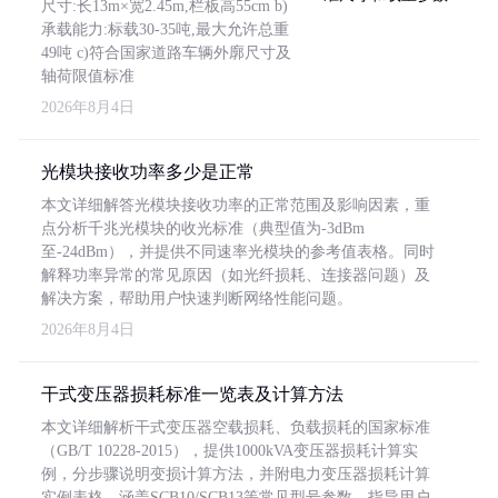
尺寸:长13m×宽2.45m,栏板高55cm b)
承载能力:标载30-35吨,最大允许总重
49吨 c)符合国家道路车辆外廓尺寸及
轴荷限值标准
2026年8月4日
光模块接收功率多少是正常
本文详细解答光模块接收功率的正常范围及影响因素，重
点分析千兆光模块的收光标准（典型值为-3dBm
至-24dBm），并提供不同速率光模块的参考值表格。同时
解释功率异常的常见原因（如光纤损耗、连接器问题）及
解决方案，帮助用户快速判断网络性能问题。
2026年8月4日
干式变压器损耗标准一览表及计算方法
本文详细解析干式变压器空载损耗、负载损耗的国家标准
（GB/T 10228-2015），提供1000kVA变压器损耗计算实
例，分步骤说明变损计算方法，并附电力变压器损耗计算
实例表格，涵盖SCB10/SCB13等常见型号参数，指导用户