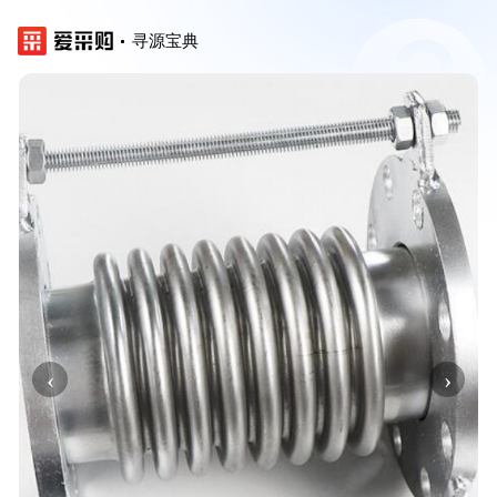
寻源宝典
‹
›