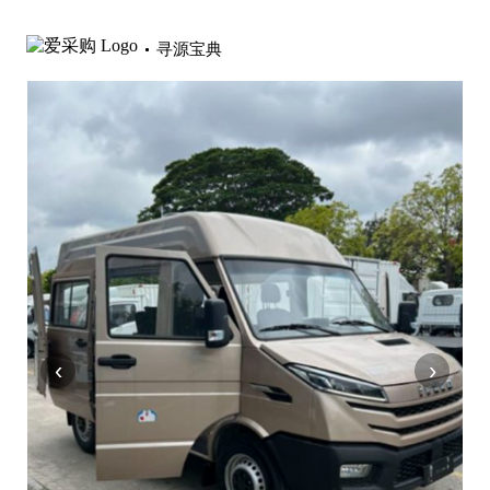
寻源宝典
‹
›