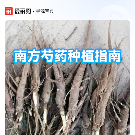
寻源宝典
‹
›