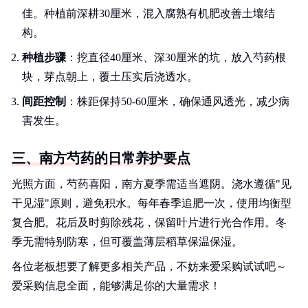
佳。种植前深耕30厘米，混入腐熟有机肥改善土壤结
构。
种植步骤
：挖直径40厘米、深30厘米的坑，放入芍药根
块，芽点朝上，覆土压实后浇透水。
间距控制
：株距保持50-60厘米，确保通风透光，减少病
害发生。
三、南方芍药的日常养护要点
光照方面，芍药喜阳，南方夏季需适当遮阴。浇水遵循"见
干见湿"原则，避免积水。每年春季追肥一次，使用均衡型
复合肥。花后及时剪除残花，保留叶片进行光合作用。冬
季无需特别防寒，但可覆盖薄层稻草保温保湿。
各位老板想要了解更多相关产品，不妨来爱采购试试吧～
爱采购信息全面，能够满足你的大量需求！