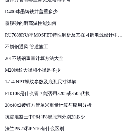
D400球墨铸铁井盖重多少
覆膜砂的耐高温性能如何
RU7088R功率MOSFET特性解析及其在可调电源设计中的
实践
不锈钢通风 管道施工
201不锈钢重量计算方法大全
M20螺纹大径和小径是多少
1-1/4 NPT螺纹参数及底孔尺寸详解
F1010E是什么管？能否用3205或3505代换
20x40x2镀锌方管单米重量计算与应用分析
抗渗混凝土中P6和P8膨胀剂分别加多少
法兰PN25和PN16有什么区别