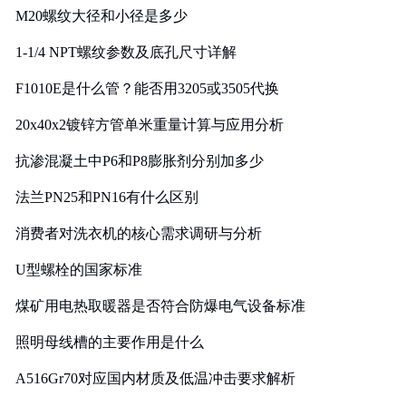
M20螺纹大径和小径是多少
1-1/4 NPT螺纹参数及底孔尺寸详解
F1010E是什么管？能否用3205或3505代换
20x40x2镀锌方管单米重量计算与应用分析
抗渗混凝土中P6和P8膨胀剂分别加多少
法兰PN25和PN16有什么区别
消费者对洗衣机的核心需求调研与分析
U型螺栓的国家标准
煤矿用电热取暖器是否符合防爆电气设备标准
照明母线槽的主要作用是什么
A516Gr70对应国内材质及低温冲击要求解析