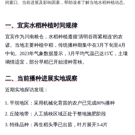
间窗口、当前进展及影响因素，帮助读者了解当地水稻种植动态。
一、宜宾水稻种植时间规律
宜宾作为川南粮仓，水稻种植遵循'清明谷雨紧相连'的农
谚。当地主要种植中稻，传统播种期集中在3月下旬至4月
中旬。2023年气象数据显示，3月平均气温已达15℃，土壤
墒情适宜，部分早稻已开始浸种育秧。
二、当前播种进展实地观察
近期实地探访发现：
平坝地区：采用机械化育苗的农户已完成80%播种
丘陵地带：人工插秧区域正处于整地施肥阶段
特殊品种：再生稻头季已出苗，叶片展开3-4片