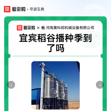
寻源宝典
‹
›