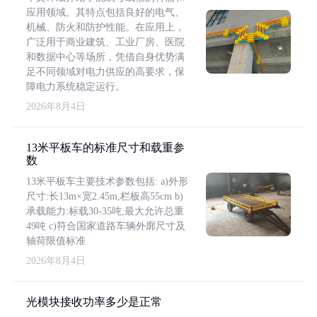
应用领域。其特点包括良好的电气、
机械、防火和防护性能。在应用上，
广泛用于商业建筑、工业厂房、医院
和数据中心等场所，凭借自身优势满
足不同领域对电力供应的高要求，保
障电力系统稳定运行。
2026年8月4日
13米平板车的标准尺寸和载重参
数
13米平板车主要技术参数包括: a)外形
尺寸:长13m×宽2.45m,栏板高55cm b)
承载能力:标载30-35吨,最大允许总重
49吨 c)符合国家道路车辆外廓尺寸及
轴荷限值标准
2026年8月4日
光模块接收功率多少是正常