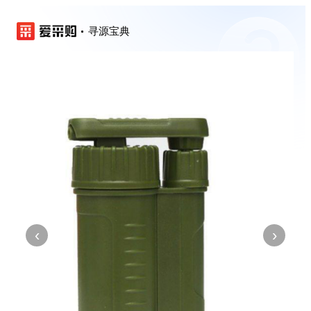
寻源宝典
‹
›