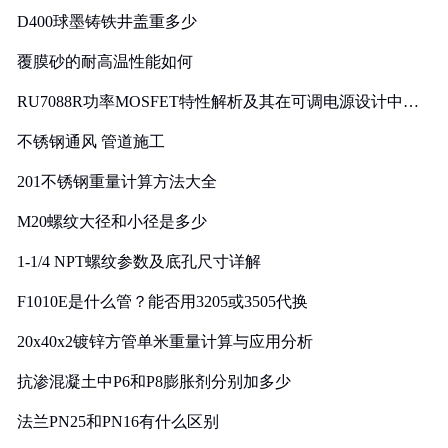
D400球墨铸铁井盖重多少
覆膜砂的耐高温性能如何
RU7088R功率MOSFET特性解析及其在可调电源设计中的
实践
不锈钢通风 管道施工
201不锈钢重量计算方法大全
M20螺纹大径和小径是多少
1-1/4 NPT螺纹参数及底孔尺寸详解
F1010E是什么管？能否用3205或3505代换
20x40x2镀锌方管单米重量计算与应用分析
抗渗混凝土中P6和P8膨胀剂分别加多少
法兰PN25和PN16有什么区别