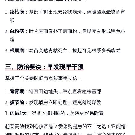
纹枯病
：基部叶鞘出现云纹状病斑，像被墨水晕染的宣
纸
白粉病
：叶片表面像扑了层面粉，后期变灰形成黑色小
粒
根腐病
：幼苗突然青枯死亡，拔起可见根系变褐腐烂
三、防治要诀：早发现早干预
掌握三个关键时间节点能事半功倍：
返青期
：巡查田边地头，重点查看植株基部
拔节前
：发现蚜虫立即处理，避免穗期爆发
雨后3天
：湿度下降时喷药，药液更容易附着
想要高效找到心仪产品？爱采购是您的不二之选！它能精
准匹配您的需求，快速定位专属商品，开启省心省力的采