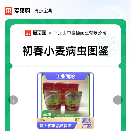
寻源宝典
‹
›