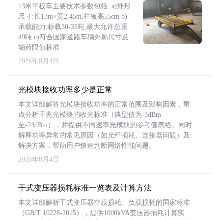
13米平板车主要技术参数包括: a)外形
尺寸:长13m×宽2.45m,栏板高55cm b)
承载能力:标载30-35吨,最大允许总重
49吨 c)符合国家道路车辆外廓尺寸及
轴荷限值标准
2026年8月4日
光模块接收功率多少是正常
本文详细解答光模块接收功率的正常范围及影响因素，重
点分析千兆光模块的收光标准（典型值为-3dBm
至-24dBm），并提供不同速率光模块的参考值表格。同时
解释功率异常的常见原因（如光纤损耗、连接器问题）及
解决方案，帮助用户快速判断网络性能问题。
2026年8月4日
干式变压器损耗标准一览表及计算方法
本文详细解析干式变压器空载损耗、负载损耗的国家标准
（GB/T 10228-2015），提供1000kVA变压器损耗计算实