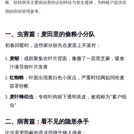
蛛、纹枯病等主要病虫害的识别特征与发生规律，为种植户提供实
用的田间管理参考。
一、虫害篇：麦田里的偷粮小分队
初春回暖时，这些家伙较先在麦苗上开派对：
麦蚜
：成群聚集在叶片背面，像撒了一层黑芝麻，吸食
汁液导致叶片发黄
红蜘蛛
：叶面出现黄白色小斑点，严重时结网如同给麦
苗罩纱帐
麦叶蜂幼虫
：专啃叶肉留下透明表皮，被戏称为"窗户纸
虫"
二、病害篇：看不见的隐形杀手
比虫害更隐蔽的是这些微生物入侵者：