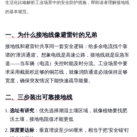
生活化比喻解析工业场景中的安全防护措施，帮助读者理解接地线
的基本规范。
一、为什么接地线像避雷针的兄弟
接地线和避雷针共享同一套安全逻辑：给多余电流找个靠
谱的'泄洪通道'。想象电线是高速公路，接地线就是应急车
道——当车辆（电流）失控时能及时分流。工业场景中要
求采用截面积足够的铜芯线，就像消防通道必须保持足够
宽度，确保突发情况下能快速疏导能量。
二、三步装出可靠接地线
选址有讲究
：优先选择潮湿土壤区域，就像植物要找肥
沃土壤，接地电阻值才能更低
深度要达标
：垂直埋设至少60厘米，相当于把'安全锚'钉