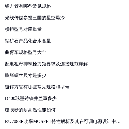
铝方管有哪些常见规格
光线传媒参投三国的星空爆冷
横担型号对应重量
锰矿石产品化合水含量
曲臂车规格型号大全
配电柜母排螺栓力矩要求及连接规范详解
膨胀螺丝尺寸是多少
镀锌方管有哪些常见规格和型号
D400球墨铸铁井盖重多少
覆膜砂的耐高温性能如何
RU7088R功率MOSFET特性解析及其在可调电源设计中的
实践