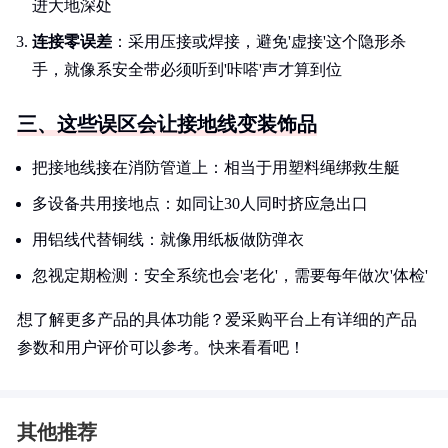
进大地深处
连接零误差
：采用压接或焊接，避免'虚接'这个隐形杀
手，就像系安全带必须听到'咔嗒'声才算到位
三、这些误区会让接地线变装饰品
把接地线接在消防管道上：相当于用塑料绳绑救生艇
多设备共用接地点：如同让30人同时挤应急出口
用铝线代替铜线：就像用纸板做防弹衣
忽视定期检测：安全系统也会'老化'，需要每年做次'体检'
想了解更多产品的具体功能？爱采购平台上有详细的产品
参数和用户评价可以参考。快来看看吧！
其他推荐