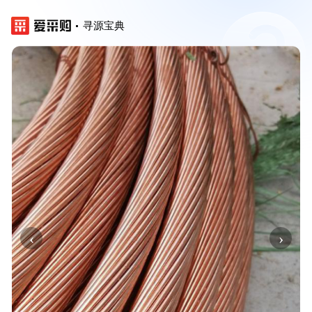
寻源宝典
‹
›