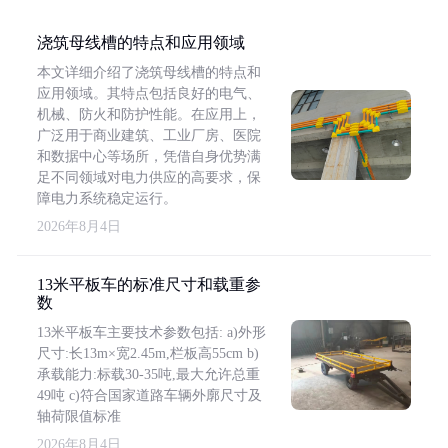
浇筑母线槽的特点和应用领域
本文详细介绍了浇筑母线槽的特点和
应用领域。其特点包括良好的电气、
机械、防火和防护性能。在应用上，
广泛用于商业建筑、工业厂房、医院
和数据中心等场所，凭借自身优势满
足不同领域对电力供应的高要求，保
障电力系统稳定运行。
2026年8月4日
13米平板车的标准尺寸和载重参
数
13米平板车主要技术参数包括: a)外形
尺寸:长13m×宽2.45m,栏板高55cm b)
承载能力:标载30-35吨,最大允许总重
49吨 c)符合国家道路车辆外廓尺寸及
轴荷限值标准
2026年8月4日