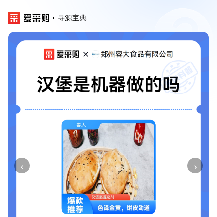
寻源宝典
‹
›