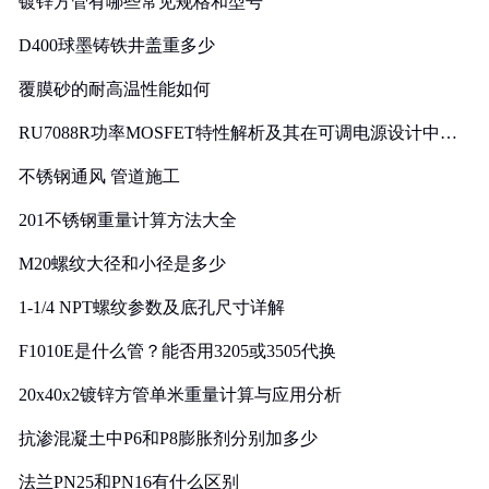
镀锌方管有哪些常见规格和型号
D400球墨铸铁井盖重多少
覆膜砂的耐高温性能如何
RU7088R功率MOSFET特性解析及其在可调电源设计中的
实践
不锈钢通风 管道施工
201不锈钢重量计算方法大全
M20螺纹大径和小径是多少
1-1/4 NPT螺纹参数及底孔尺寸详解
F1010E是什么管？能否用3205或3505代换
20x40x2镀锌方管单米重量计算与应用分析
抗渗混凝土中P6和P8膨胀剂分别加多少
法兰PN25和PN16有什么区别