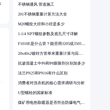
体
不锈钢通风 管道施工
201不锈钢重量计算方法大全
M20螺纹大径和小径是多少
1-1/4 NPT螺纹参数及底孔尺寸详解
F1010E是什么管？能否用3205或3505代
换
20x40x2镀锌方管单米重量计算与应用
分析
抗渗混凝土中P6和P8膨胀剂分别加多少
法兰PN25和PN16有什么区别
消费者对洗衣机的核心需求调研与分析
U型螺栓的国家标准
煤矿用电热取暖器是否符合防爆电气设
备标准