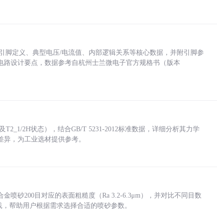
括各引脚定义、典型电压/电流值、内部逻辑关系等核心数据，并附引脚参
电路设计要点，数据参考自杭州士兰微电子官方规格书（版本
_1/2H状态），结合GB/T 5231-2012标准数据，详细分析其力学
差异，为工业选材提供参考。
砂200目对应的表面粗糙度（Ra 3.2-6.3μm），并对比不同目数
业实践，帮助用户根据需求选择合适的喷砂参数。