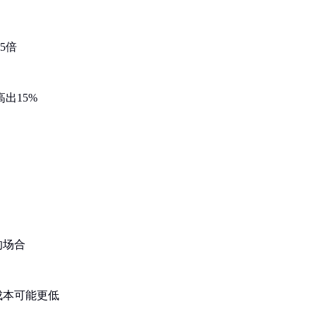
5倍
出15%
的场合
成本可能更低