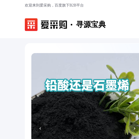
欢迎来到爱采购，百度旗下B2B平台
寻源宝典
‹
›