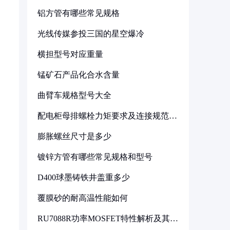
铝方管有哪些常见规格
光线传媒参投三国的星空爆冷
横担型号对应重量
锰矿石产品化合水含量
曲臂车规格型号大全
配电柜母排螺栓力矩要求及连接规范详
解
膨胀螺丝尺寸是多少
镀锌方管有哪些常见规格和型号
D400球墨铸铁井盖重多少
覆膜砂的耐高温性能如何
RU7088R功率MOSFET特性解析及其在
可调电源设计中的实践