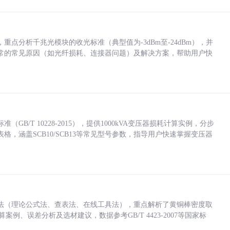
点分析千兆光模块的收光标准（典型值为-3dBm至-24dBm），并
常的常见原因（如光纤损耗、连接器问题）及解决方案，帮助用户快
/T 10228-2015），提供1000kVA变压器损耗计算实例，分步
，涵盖SCB10/SCB13等常见型号参数，指导用户快速掌握变压器
法（理论公式法、查表法、在线工具法），重点解析了黄铜棒密度取
计算案例、误差分析及选材建议，数据参考GB/T 4423-2007等国家标