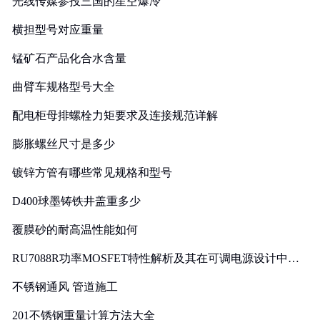
光线传媒参投三国的星空爆冷
横担型号对应重量
锰矿石产品化合水含量
曲臂车规格型号大全
配电柜母排螺栓力矩要求及连接规范详解
膨胀螺丝尺寸是多少
镀锌方管有哪些常见规格和型号
D400球墨铸铁井盖重多少
覆膜砂的耐高温性能如何
RU7088R功率MOSFET特性解析及其在可调电源设计中的
实践
不锈钢通风 管道施工
201不锈钢重量计算方法大全