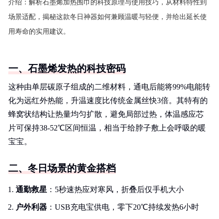
介绍：
解析石墨烯加热围巾的科技原理与使用技巧，从材料特性到
场景适配，揭秘这款冬日神器如何兼顾温暖与轻便，并给出延长使
用寿命的实用建议。
一、石墨烯发热的科技密码
这种由单层碳原子组成的二维材料，通电后能将99%电能转
化为远红外热能，升温速度比传统金属丝快3倍。其特有的
蜂窝状结构让热量均匀扩散，避免局部过热，体温感应芯
片可保持38-52℃区间恒温，相当于给脖子敷上会呼吸的暖
宝宝。
二、冬日场景的黄金搭档
通勤救星
：5秒速热应对寒风，折叠后仅手机大小
户外利器
：USB充电宝供电，零下20℃持续发热6小时