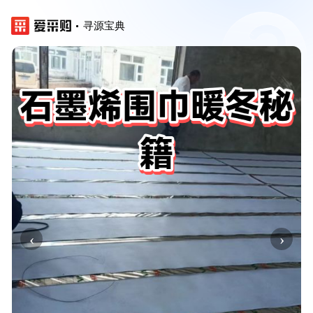
寻源宝典
‹
›