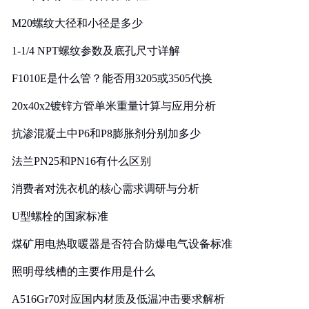
M20螺纹大径和小径是多少
1-1/4 NPT螺纹参数及底孔尺寸详解
F1010E是什么管？能否用3205或3505代换
20x40x2镀锌方管单米重量计算与应用分析
抗渗混凝土中P6和P8膨胀剂分别加多少
法兰PN25和PN16有什么区别
消费者对洗衣机的核心需求调研与分析
U型螺栓的国家标准
煤矿用电热取暖器是否符合防爆电气设备标准
照明母线槽的主要作用是什么
A516Gr70对应国内材质及低温冲击要求解析