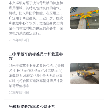
本文详细介绍了浇筑母线槽的特点和
应用领域。其特点包括良好的电气、
机械、防火和防护性能。在应用上，
广泛用于商业建筑、工业厂房、医院
和数据中心等场所，凭借自身优势满
足不同领域对电力供应的高要求，保
障电力系统稳定运行。
2026年8月4日
13米平板车的标准尺寸和载重参
数
13米平板车主要技术参数包括: a)外形
尺寸:长13m×宽2.45m,栏板高55cm b)
承载能力:标载30-35吨,最大允许总重
49吨 c)符合国家道路车辆外廓尺寸及
轴荷限值标准
2026年8月4日
光模块接收功率多少是正常