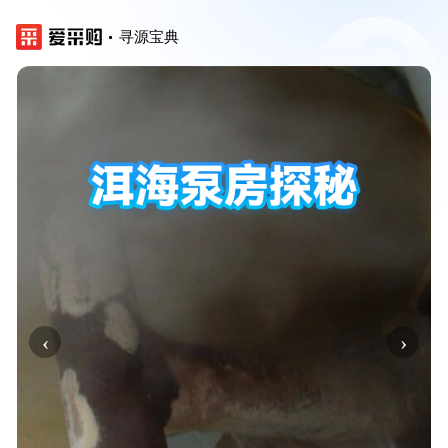
寻源宝典
‹
›