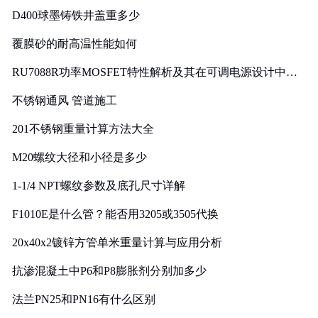
D400球墨铸铁井盖重多少
覆膜砂的耐高温性能如何
RU7088R功率MOSFET特性解析及其在可调电源设计中的
实践
不锈钢通风 管道施工
201不锈钢重量计算方法大全
M20螺纹大径和小径是多少
1-1/4 NPT螺纹参数及底孔尺寸详解
F1010E是什么管？能否用3205或3505代换
20x40x2镀锌方管单米重量计算与应用分析
抗渗混凝土中P6和P8膨胀剂分别加多少
法兰PN25和PN16有什么区别