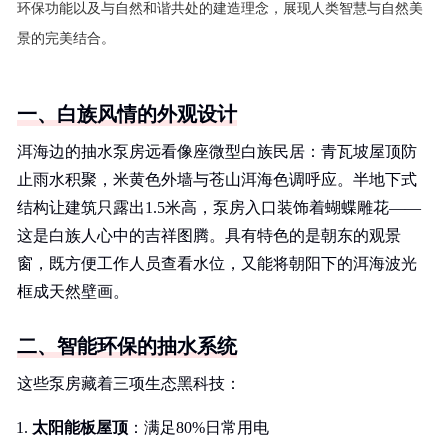
环保功能以及与自然和谐共处的建造理念，展现人类智慧与自然美
景的完美结合。
一、白族风情的外观设计
洱海边的抽水泵房远看像座微型白族民居：青瓦坡屋顶防
止雨水积聚，米黄色外墙与苍山洱海色调呼应。半地下式
结构让建筑只露出1.5米高，泵房入口装饰着蝴蝶雕花——
这是白族人心中的吉祥图腾。具有特色的是朝东的观景
窗，既方便工作人员查看水位，又能将朝阳下的洱海波光
框成天然壁画。
二、智能环保的抽水系统
这些泵房藏着三项生态黑科技：
太阳能板屋顶
：满足80%日常用电