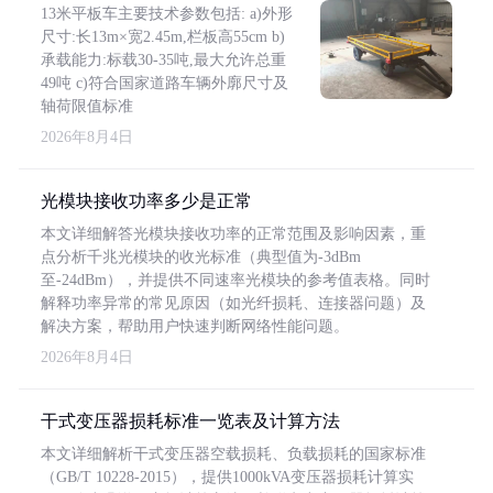
13米平板车主要技术参数包括: a)外形
尺寸:长13m×宽2.45m,栏板高55cm b)
承载能力:标载30-35吨,最大允许总重
49吨 c)符合国家道路车辆外廓尺寸及
轴荷限值标准
2026年8月4日
光模块接收功率多少是正常
本文详细解答光模块接收功率的正常范围及影响因素，重
点分析千兆光模块的收光标准（典型值为-3dBm
至-24dBm），并提供不同速率光模块的参考值表格。同时
解释功率异常的常见原因（如光纤损耗、连接器问题）及
解决方案，帮助用户快速判断网络性能问题。
2026年8月4日
干式变压器损耗标准一览表及计算方法
本文详细解析干式变压器空载损耗、负载损耗的国家标准
（GB/T 10228-2015），提供1000kVA变压器损耗计算实