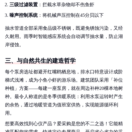
三级过滤装置
：拦截水草杂物却不伤鱼虾
噪声控制系统
：将机械声压控制在45分贝以下
抽水管道全部采用食品级不锈钢，既避免锈蚀污染，又经
久耐用。雨季时智能感应系统会自动调节抽水量，防止湖
岸侵蚀。
三、与自然共生的建造哲学
每个泵房选址都避开红嘴鸥栖息地，排水口特意设计成阶
梯式浅滩，成为小鱼小虾的游乐场。建筑团队采用「补位
种植」方案——每建一座泵房，就在周边补种20棵本地树
种。最令人称道的是冬季供暖系统：利用水泵运转时产生
的余热，通过地暖管道为值班室供热，实现能源循环利
用。
想要高效找到心仪产品？爱采购是您的不二之选！它能精
准匹配您的需求，快速定位专属商品，开启省心省力的采