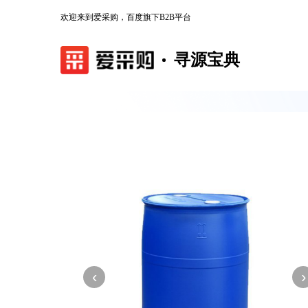
欢迎来到爱采购，百度旗下B2B平台
寻源宝典
‹
›