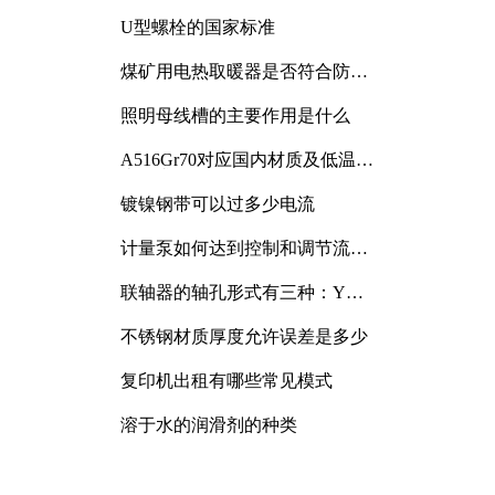
与分析
U型螺栓的国家标准
煤矿用电热取暖器是否符合防爆
电气设备标准
照明母线槽的主要作用是什么
A516Gr70对应国内材质及低温冲
击要求解析
镀镍钢带可以过多少电流
计量泵如何达到控制和调节流量
的目的
联轴器的轴孔形式有三种：Y
型、J型、Z型
不锈钢材质厚度允许误差是多少
复印机出租有哪些常见模式
溶于水的润滑剂的种类