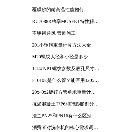
覆膜砂的耐高温性能如何
RU7088R功率MOSFET特性解析
及其在可调电源设计中的实践
不锈钢通风 管道施工
201不锈钢重量计算方法大全
M20螺纹大径和小径是多少
1-1/4 NPT螺纹参数及底孔尺寸详
解
F1010E是什么管？能否用3205或
3505代换
20x40x2镀锌方管单米重量计算
与应用分析
抗渗混凝土中P6和P8膨胀剂分别
加多少
法兰PN25和PN16有什么区别
消费者对洗衣机的核心需求调研