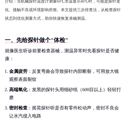
介绍：
当机械探针温度计测量60℃水温显示40℃时，可能是探针老
化、接触不良或环境影响所致。本文提供三步排查法，从检查探针
状态到优化测量方式，助你快速恢复准确测温。
一、先给探针做个"体检"
就像医生听诊前要检查器械，测温异常时先看探针是否健
康：
金属疲劳
：反复弯曲会导致探针内部断裂，可用放大镜
观察表面裂纹
高端氧化
：发黑的探针头用细砂纸（600目以上）轻轻打
磨
密封检查
：摇晃探针听是否有零件松动声，密封不良会
让水汽侵入电路