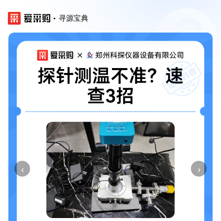
寻源宝典
‹
›