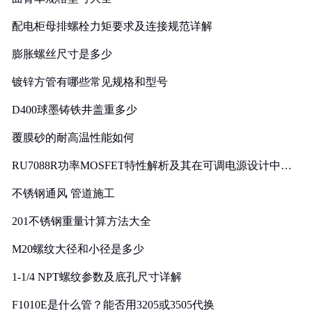
配电柜母排螺栓力矩要求及连接规范详解
膨胀螺丝尺寸是多少
镀锌方管有哪些常见规格和型号
D400球墨铸铁井盖重多少
覆膜砂的耐高温性能如何
RU7088R功率MOSFET特性解析及其在可调电源设计中的
实践
不锈钢通风 管道施工
201不锈钢重量计算方法大全
M20螺纹大径和小径是多少
1-1/4 NPT螺纹参数及底孔尺寸详解
F1010E是什么管？能否用3205或3505代换