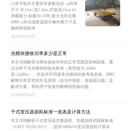
13米平板车主要技术参数包括: a)外形
尺寸:长13m×宽2.45m,栏板高55cm b)
承载能力:标载30-35吨,最大允许总重
49吨 c)符合国家道路车辆外廓尺寸及
轴荷限值标准
2026年8月4日
光模块接收功率多少是正常
本文详细解答光模块接收功率的正常范围及影响因素，重
点分析千兆光模块的收光标准（典型值为-3dBm
至-24dBm），并提供不同速率光模块的参考值表格。同时
解释功率异常的常见原因（如光纤损耗、连接器问题）及
解决方案，帮助用户快速判断网络性能问题。
2026年8月4日
干式变压器损耗标准一览表及计算方法
本文详细解析干式变压器空载损耗、负载损耗的国家标准
（GB/T 10228-2015），提供1000kVA变压器损耗计算实