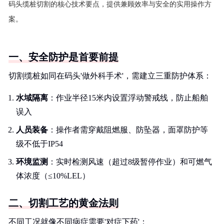
码头缆桩切割的核心技术要点，提供兼顾效率与安全的实用操作方
案。
一、安全防护是首要前提
切割缆桩如同在码头'做外科手术'，需建立三重防护体系：
水域隔离
：作业半径15米内设置浮动警戒线，防止船舶
误入
人员装备
：操作者需穿戴阻燃服、防坠器，面罩防护等
级不低于IP54
环境监测
：实时检测风速（超过8级暂停作业）和可燃气
体浓度（≤10%LEL）
二、切割工艺的黄金法则
不同工况就像不同病症需要'对症下药'：