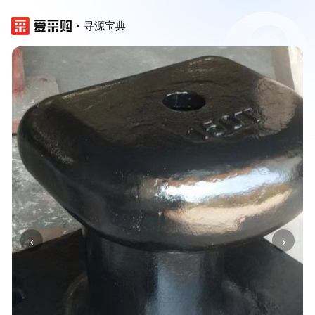
寻源宝典
‹
›