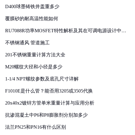
D400球墨铸铁井盖重多少
覆膜砂的耐高温性能如何
RU7088R功率MOSFET特性解析及其在可调电源设计中的
实践
不锈钢通风 管道施工
201不锈钢重量计算方法大全
M20螺纹大径和小径是多少
1-1/4 NPT螺纹参数及底孔尺寸详解
F1010E是什么管？能否用3205或3505代换
20x40x2镀锌方管单米重量计算与应用分析
抗渗混凝土中P6和P8膨胀剂分别加多少
法兰PN25和PN16有什么区别