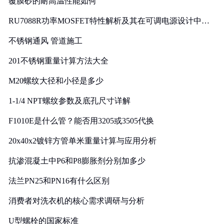
覆膜砂的耐高温性能如何
RU7088R功率MOSFET特性解析及其在可调电源设计中的
实践
不锈钢通风 管道施工
201不锈钢重量计算方法大全
M20螺纹大径和小径是多少
1-1/4 NPT螺纹参数及底孔尺寸详解
F1010E是什么管？能否用3205或3505代换
20x40x2镀锌方管单米重量计算与应用分析
抗渗混凝土中P6和P8膨胀剂分别加多少
法兰PN25和PN16有什么区别
消费者对洗衣机的核心需求调研与分析
U型螺栓的国家标准