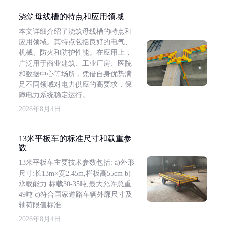
浇筑母线槽的特点和应用领域
本文详细介绍了浇筑母线槽的特点和
应用领域。其特点包括良好的电气、
机械、防火和防护性能。在应用上，
广泛用于商业建筑、工业厂房、医院
和数据中心等场所，凭借自身优势满
足不同领域对电力供应的高要求，保
障电力系统稳定运行。
2026年8月4日
13米平板车的标准尺寸和载重参
数
13米平板车主要技术参数包括: a)外形
尺寸:长13m×宽2.45m,栏板高55cm b)
承载能力:标载30-35吨,最大允许总重
49吨 c)符合国家道路车辆外廓尺寸及
轴荷限值标准
2026年8月4日