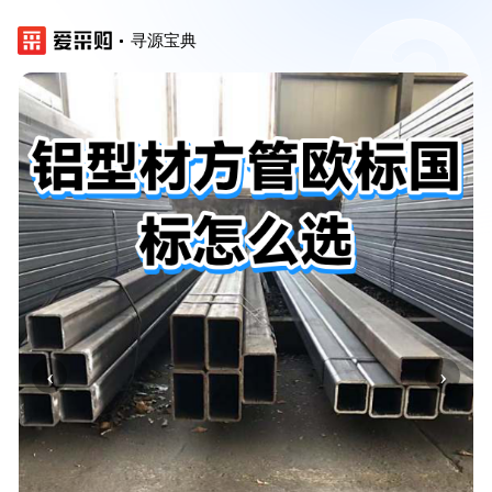
寻源宝典
‹
›