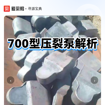
寻源宝典
‹
›