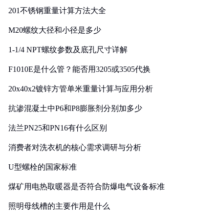
201不锈钢重量计算方法大全
M20螺纹大径和小径是多少
1-1/4 NPT螺纹参数及底孔尺寸详解
F1010E是什么管？能否用3205或3505代换
20x40x2镀锌方管单米重量计算与应用分析
抗渗混凝土中P6和P8膨胀剂分别加多少
法兰PN25和PN16有什么区别
消费者对洗衣机的核心需求调研与分析
U型螺栓的国家标准
煤矿用电热取暖器是否符合防爆电气设备标准
照明母线槽的主要作用是什么