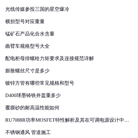
光线传媒参投三国的星空爆冷
横担型号对应重量
锰矿石产品化合水含量
曲臂车规格型号大全
配电柜母排螺栓力矩要求及连接规范详解
膨胀螺丝尺寸是多少
镀锌方管有哪些常见规格和型号
D400球墨铸铁井盖重多少
覆膜砂的耐高温性能如何
RU7088R功率MOSFET特性解析及其在可调电源设计中的
实践
不锈钢通风 管道施工