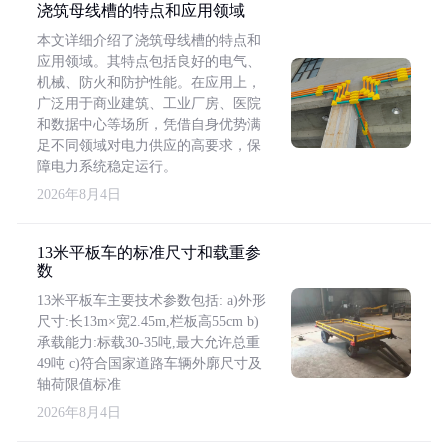
浇筑母线槽的特点和应用领域
本文详细介绍了浇筑母线槽的特点和
应用领域。其特点包括良好的电气、
机械、防火和防护性能。在应用上，
广泛用于商业建筑、工业厂房、医院
和数据中心等场所，凭借自身优势满
足不同领域对电力供应的高要求，保
障电力系统稳定运行。
2026年8月4日
13米平板车的标准尺寸和载重参
数
13米平板车主要技术参数包括: a)外形
尺寸:长13m×宽2.45m,栏板高55cm b)
承载能力:标载30-35吨,最大允许总重
49吨 c)符合国家道路车辆外廓尺寸及
轴荷限值标准
2026年8月4日