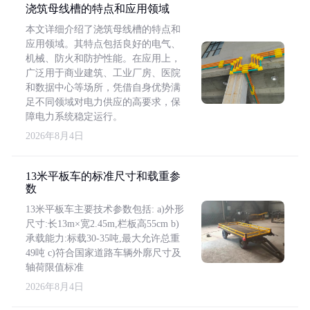
浇筑母线槽的特点和应用领域
本文详细介绍了浇筑母线槽的特点和
应用领域。其特点包括良好的电气、
机械、防火和防护性能。在应用上，
广泛用于商业建筑、工业厂房、医院
和数据中心等场所，凭借自身优势满
足不同领域对电力供应的高要求，保
障电力系统稳定运行。
2026年8月4日
13米平板车的标准尺寸和载重参
数
13米平板车主要技术参数包括: a)外形
尺寸:长13m×宽2.45m,栏板高55cm b)
承载能力:标载30-35吨,最大允许总重
49吨 c)符合国家道路车辆外廓尺寸及
轴荷限值标准
2026年8月4日