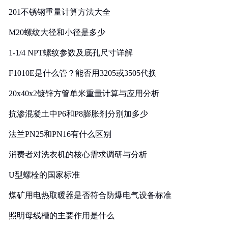
201不锈钢重量计算方法大全
M20螺纹大径和小径是多少
1-1/4 NPT螺纹参数及底孔尺寸详解
F1010E是什么管？能否用3205或3505代换
20x40x2镀锌方管单米重量计算与应用分析
抗渗混凝土中P6和P8膨胀剂分别加多少
法兰PN25和PN16有什么区别
消费者对洗衣机的核心需求调研与分析
U型螺栓的国家标准
煤矿用电热取暖器是否符合防爆电气设备标准
照明母线槽的主要作用是什么