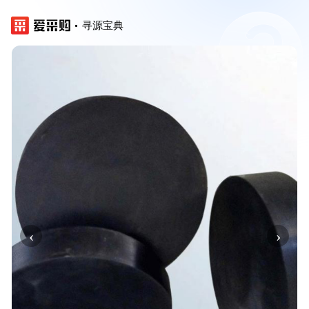
寻源宝典
‹
›