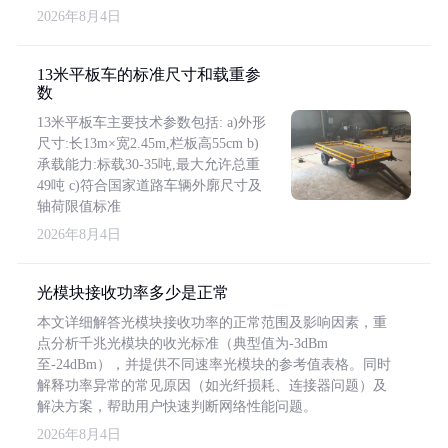
2026年8月4日
13米平板车的标准尺寸和载重参
数
13米平板车主要技术参数包括: a)外形
尺寸:长13m×宽2.45m,栏板高55cm b)
承载能力:标载30-35吨,最大允许总重
49吨 c)符合国家道路车辆外廓尺寸及
轴荷限值标准
2026年8月4日
光模块接收功率多少是正常
本文详细解答光模块接收功率的正常范围及影响因素，重
点分析千兆光模块的收光标准（典型值为-3dBm
至-24dBm），并提供不同速率光模块的参考值表格。同时
解释功率异常的常见原因（如光纤损耗、连接器问题）及
解决方案，帮助用户快速判断网络性能问题。
2026年8月4日