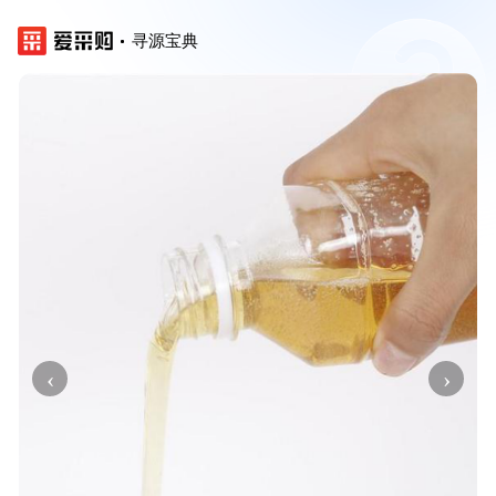
寻源宝典
‹
›