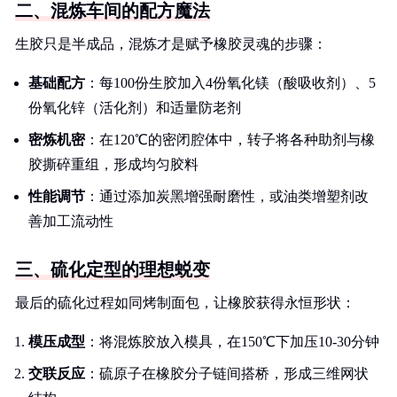
二、混炼车间的配方魔法
生胶只是半成品，混炼才是赋予橡胶灵魂的步骤：
基础配方
：每100份生胶加入4份氧化镁（酸吸收剂）、5
份氧化锌（活化剂）和适量防老剂
密炼机密
：在120℃的密闭腔体中，转子将各种助剂与橡
胶撕碎重组，形成均匀胶料
性能调节
：通过添加炭黑增强耐磨性，或油类增塑剂改
善加工流动性
三、硫化定型的理想蜕变
最后的硫化过程如同烤制面包，让橡胶获得永恒形状：
模压成型
：将混炼胶放入模具，在150℃下加压10-30分钟
交联反应
：硫原子在橡胶分子链间搭桥，形成三维网状