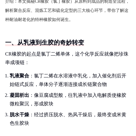
介绍：
本文揭秘CR橡胶（氯丁橡胶）从原料到成品的制造全流程，
解析聚合反应、混炼工艺和硫化定型的三大核心环节，带你了解这
种耐油耐老化的特种橡胶如何诞生。
一、从乳液到生胶的奇妙转变
CR橡胶的起点是氯丁二烯单体，这个化学反应就像把珍珠
串成项链：
乳液聚合
：氯丁二烯在水溶液中乳化，加入催化剂后开
始链式反应，单体分子逐渐连接成长链聚合物
凝固析出
：像豆腐成型般，往乳液中加入电解质使橡胶
微粒聚沉，形成胶块
脱水干燥
：经过挤压脱水、热风干燥后，最终变成米黄
色生胶块