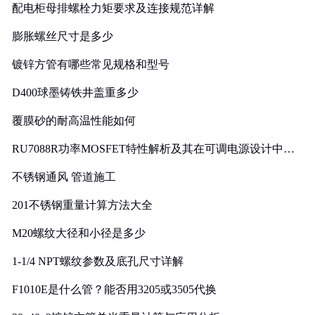
配电柜母排螺栓力矩要求及连接规范详解
膨胀螺丝尺寸是多少
镀锌方管有哪些常见规格和型号
D400球墨铸铁井盖重多少
覆膜砂的耐高温性能如何
RU7088R功率MOSFET特性解析及其在可调电源设计中的
实践
不锈钢通风 管道施工
201不锈钢重量计算方法大全
M20螺纹大径和小径是多少
1-1/4 NPT螺纹参数及底孔尺寸详解
F1010E是什么管？能否用3205或3505代换