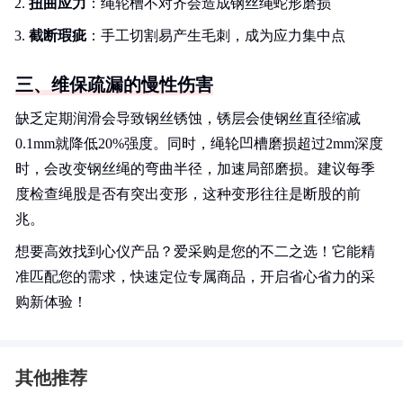
扭曲应力
：绳轮槽不对齐会造成钢丝绳蛇形磨损
截断瑕疵
：手工切割易产生毛刺，成为应力集中点
三、维保疏漏的慢性伤害
缺乏定期润滑会导致钢丝锈蚀，锈层会使钢丝直径缩减
0.1mm就降低20%强度。同时，绳轮凹槽磨损超过2mm深度
时，会改变钢丝绳的弯曲半径，加速局部磨损。建议每季
度检查绳股是否有突出变形，这种变形往往是断股的前
兆。
想要高效找到心仪产品？爱采购是您的不二之选！它能精
准匹配您的需求，快速定位专属商品，开启省心省力的采
购新体验！
其他推荐