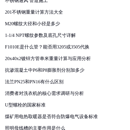
不锈钢通风 管道施工
201不锈钢重量计算方法大全
M20螺纹大径和小径是多少
1-1/4 NPT螺纹参数及底孔尺寸详解
F1010E是什么管？能否用3205或3505代换
20x40x2镀锌方管单米重量计算与应用分析
抗渗混凝土中P6和P8膨胀剂分别加多少
法兰PN25和PN16有什么区别
消费者对洗衣机的核心需求调研与分析
U型螺栓的国家标准
煤矿用电热取暖器是否符合防爆电气设备标准
照明母线槽的主要作用是什么