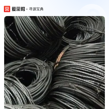
寻源宝典
‹
›