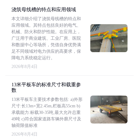
浇筑母线槽的特点和应用领域
本文详细介绍了浇筑母线槽的特点和
应用领域。其特点包括良好的电气、
机械、防火和防护性能。在应用上，
广泛用于商业建筑、工业厂房、医院
和数据中心等场所，凭借自身优势满
足不同领域对电力供应的高要求，保
障电力系统稳定运行。
2026年8月4日
13米平板车的标准尺寸和载重参
数
13米平板车主要技术参数包括: a)外形
尺寸:长13m×宽2.45m,栏板高55cm b)
承载能力:标载30-35吨,最大允许总重
49吨 c)符合国家道路车辆外廓尺寸及
轴荷限值标准
2026年8月4日