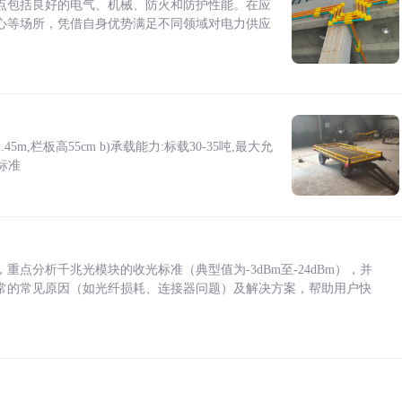
点包括良好的电气、机械、防火和防护性能。在应
心等场所，凭借自身优势满足不同领域对电力供应
5m,栏板高55cm b)承载能力:标载30-35吨,最大允
标准
点分析千兆光模块的收光标准（典型值为-3dBm至-24dBm），并
常的常见原因（如光纤损耗、连接器问题）及解决方案，帮助用户快