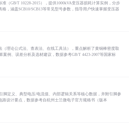
/T 10228-2015），提供1000kVA变压器损耗计算实例，分步
，涵盖SCB10/SCB13等常见型号参数，指导用户快速掌握变压器
法（理论公式法、查表法、在线工具法），重点解析了黄铜棒密度取
计算案例、误差分析及选材建议，数据参考GB/T 4423-2007等国家标
括各引脚定义、典型电压/电流值、内部逻辑关系等核心数据，并附引脚参
电路设计要点，数据参考自杭州士兰微电子官方规格书（版本