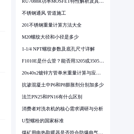
RU7088R功率MOSFET特性解析及其在
可调电源设计中的实践
不锈钢通风 管道施工
201不锈钢重量计算方法大全
M20螺纹大径和小径是多少
1-1/4 NPT螺纹参数及底孔尺寸详解
F1010E是什么管？能否用3205或3505代
换
20x40x2镀锌方管单米重量计算与应用
分析
抗渗混凝土中P6和P8膨胀剂分别加多少
法兰PN25和PN16有什么区别
消费者对洗衣机的核心需求调研与分析
U型螺栓的国家标准
煤矿用电热取暖器是否符合防爆电气设