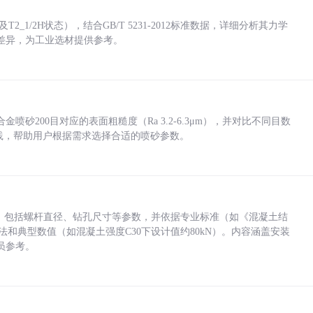
_1/2H状态），结合GB/T 5231-2012标准数据，详细分析其力学
差异，为工业选材提供参考。
砂200目对应的表面粗糙度（Ra 3.2-6.3μm），并对比不同目数
业实践，帮助用户根据需求选择合适的喷砂参数。
力，包括螺杆直径、钻孔尺寸等参数，并依据专业标准（如《混凝土结
方法和典型数值（如混凝土强度C30下设计值约80kN）。内容涵盖安装
员参考。