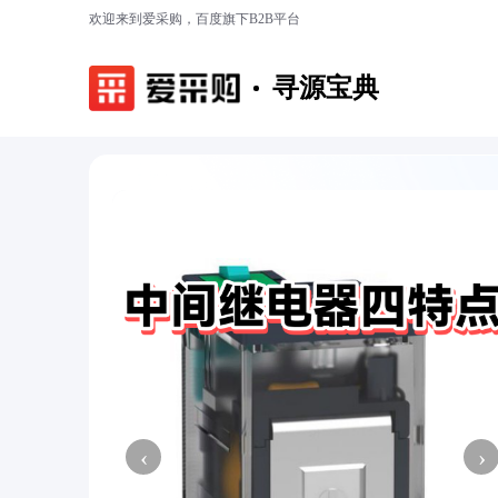
欢迎来到爱采购，百度旗下B2B平台
寻源宝典
‹
›