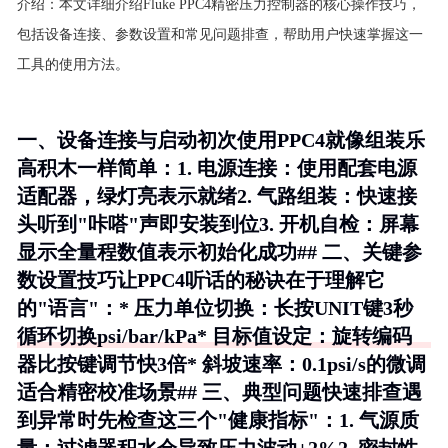
介绍：
本文详细介绍Fluke PPC4精密压力控制器的核心操作技巧，
包括设备连接、参数设置和常见问题排查，帮助用户快速掌握这一
工具的使用方法。
一、设备连接与启动初次使用PPC4就像组装乐
高积木一样简单：1.
电源连接
：使用配套电源
适配器，绿灯亮表示就绪2.
气路组装
：快速接
头听到"咔嗒"声即安装到位3.
开机自检
：屏幕
显示全量程数值表示初始化成功## 二、关键参
数设置技巧让PPC4听话的秘诀在于理解它
的"语言"：*
压力单位切换
：长按UNIT键3秒
循环切换psi/bar/kPa*
目标值设定
：旋转编码
器比按键调节快3倍*
斜坡速率
：0.1psi/s的微调
适合精密校准场景## 三、典型问题快速排查遇
到异常时先检查这三个"健康指标"：1.
气源质