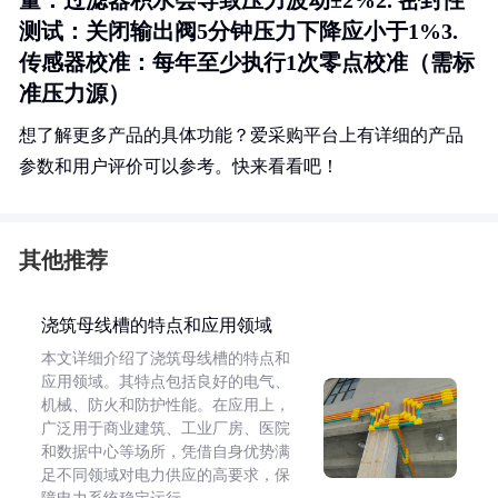
量
：过滤器积水会导致压力波动±2%2.
密封性
测试
：关闭输出阀5分钟压力下降应小于1%3.
传感器校准
：每年至少执行1次零点校准（需标
准压力源）
想了解更多产品的具体功能？爱采购平台上有详细的产品
参数和用户评价可以参考。快来看看吧！
其他推荐
浇筑母线槽的特点和应用领域
本文详细介绍了浇筑母线槽的特点和
应用领域。其特点包括良好的电气、
机械、防火和防护性能。在应用上，
广泛用于商业建筑、工业厂房、医院
和数据中心等场所，凭借自身优势满
足不同领域对电力供应的高要求，保