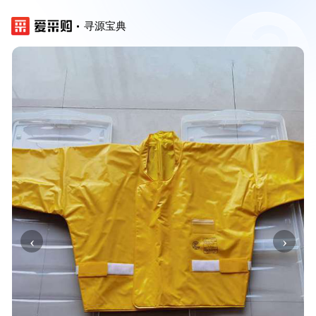
寻源宝典
‹
›