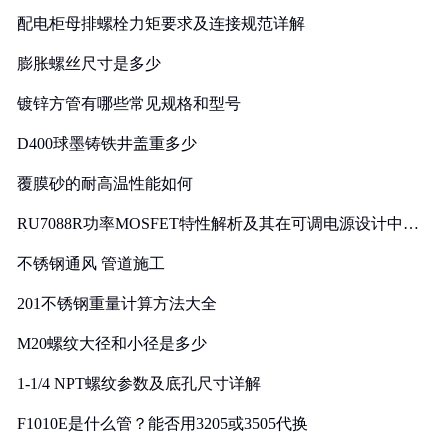
配电柜母排螺栓力矩要求及连接规范详解
膨胀螺丝尺寸是多少
镀锌方管有哪些常见规格和型号
D400球墨铸铁井盖重多少
覆膜砂的耐高温性能如何
RU7088R功率MOSFET特性解析及其在可调电源设计中的
实践
不锈钢通风 管道施工
201不锈钢重量计算方法大全
M20螺纹大径和小径是多少
1-1/4 NPT螺纹参数及底孔尺寸详解
F1010E是什么管？能否用3205或3505代换