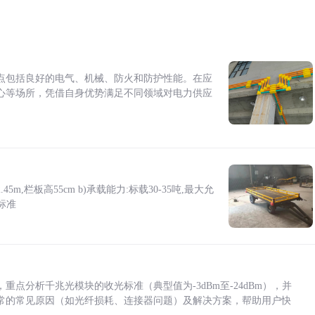
点包括良好的电气、机械、防火和防护性能。在应
心等场所，凭借自身优势满足不同领域对电力供应
5m,栏板高55cm b)承载能力:标载30-35吨,最大允
标准
点分析千兆光模块的收光标准（典型值为-3dBm至-24dBm），并
常的常见原因（如光纤损耗、连接器问题）及解决方案，帮助用户快