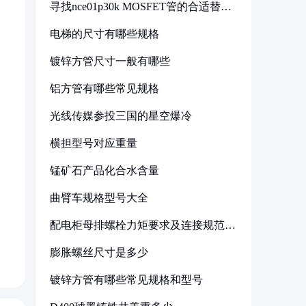
寻找nce01p30k MOSFET管的合适替代
型号
电梯的尺寸有哪些规格
镀锌方管尺寸一般有哪些
铝方管有哪些常见规格
光线传媒参投三国的星空爆冷
横担型号对应重量
锰矿石产品化合水含量
曲臂车规格型号大全
配电柜母排螺栓力矩要求及连接规范详
解
膨胀螺丝尺寸是多少
镀锌方管有哪些常见规格和型号