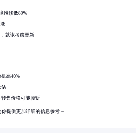
障维修低80%
却液
时，就该考虑更新
机高40%
低估
备转售价格可能腰斩
为你提供更加详细的信息参考～