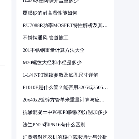
D400球墨铸铁井盖重多少
覆膜砂的耐高温性能如何
RU7088R功率MOSFET特性解析及其在
可调电源设计中的实践
不锈钢通风 管道施工
201不锈钢重量计算方法大全
M20螺纹大径和小径是多少
1-1/4 NPT螺纹参数及底孔尺寸详解
F1010E是什么管？能否用3205或3505代
换
20x40x2镀锌方管单米重量计算与应用
分析
抗渗混凝土中P6和P8膨胀剂分别加多少
法兰PN25和PN16有什么区别
消费者对洗衣机的核心需求调研与分析