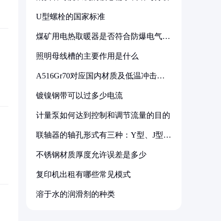
U型螺栓的国家标准
煤矿用电热取暖器是否符合防爆电气设
备标准
照明母线槽的主要作用是什么
A516Gr70对应国内材质及低温冲击要
求解析
镀镍钢带可以过多少电流
计量泵如何达到控制和调节流量的目的
联轴器的轴孔形式有三种：Y型、J型、
Z型
不锈钢材质厚度允许误差是多少
复印机出租有哪些常见模式
溶于水的润滑剂的种类