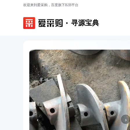
欢迎来到爱采购，百度旗下B2B平台
寻源宝典
‹
›