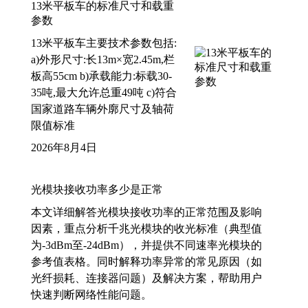
13米平板车的标准尺寸和载重
参数
13米平板车主要技术参数包括:
a)外形尺寸:长13m×宽2.45m,栏
板高55cm b)承载能力:标载30-
35吨,最大允许总重49吨 c)符合
国家道路车辆外廓尺寸及轴荷
限值标准
2026年8月4日
光模块接收功率多少是正常
本文详细解答光模块接收功率的正常范围及影响
因素，重点分析千兆光模块的收光标准（典型值
为-3dBm至-24dBm），并提供不同速率光模块的
参考值表格。同时解释功率异常的常见原因（如
光纤损耗、连接器问题）及解决方案，帮助用户
快速判断网络性能问题。