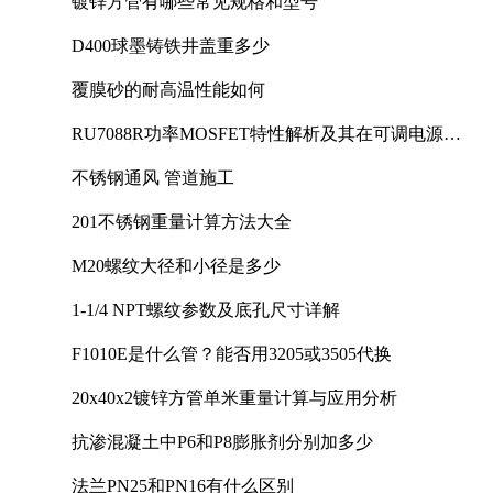
镀锌方管有哪些常见规格和型号
D400球墨铸铁井盖重多少
覆膜砂的耐高温性能如何
RU7088R功率MOSFET特性解析及其在可调电源设
计中的实践
不锈钢通风 管道施工
201不锈钢重量计算方法大全
M20螺纹大径和小径是多少
1-1/4 NPT螺纹参数及底孔尺寸详解
F1010E是什么管？能否用3205或3505代换
20x40x2镀锌方管单米重量计算与应用分析
抗渗混凝土中P6和P8膨胀剂分别加多少
法兰PN25和PN16有什么区别