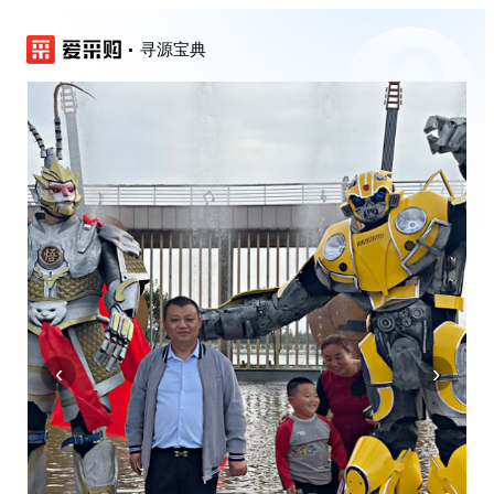
寻源宝典
‹
›