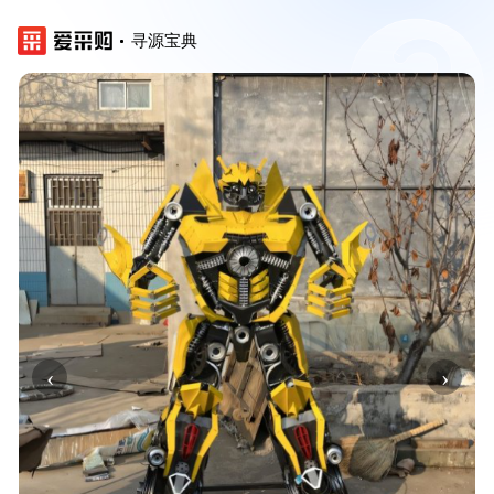
寻源宝典
‹
›