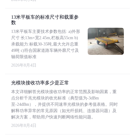
13米平板车的标准尺寸和载重参
数
13米平板车主要技术参数包括: a)外形
尺寸:长13m×宽2.45m,栏板高55cm b)
承载能力:标载30-35吨,最大允许总重
49吨 c)符合国家道路车辆外廓尺寸及
轴荷限值标准
2026年8月4日
光模块接收功率多少是正常
本文详细解答光模块接收功率的正常范围及影响因素，重
点分析千兆光模块的收光标准（典型值为-3dBm
至-24dBm），并提供不同速率光模块的参考值表格。同时
解释功率异常的常见原因（如光纤损耗、连接器问题）及
解决方案，帮助用户快速判断网络性能问题。
2026年8月4日