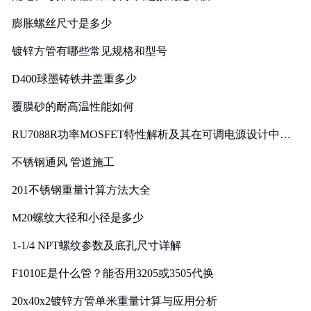
膨胀螺丝尺寸是多少
镀锌方管有哪些常见规格和型号
D400球墨铸铁井盖重多少
覆膜砂的耐高温性能如何
RU7088R功率MOSFET特性解析及其在可调电源设计中的
实践
不锈钢通风 管道施工
201不锈钢重量计算方法大全
M20螺纹大径和小径是多少
1-1/4 NPT螺纹参数及底孔尺寸详解
F1010E是什么管？能否用3205或3505代换
20x40x2镀锌方管单米重量计算与应用分析