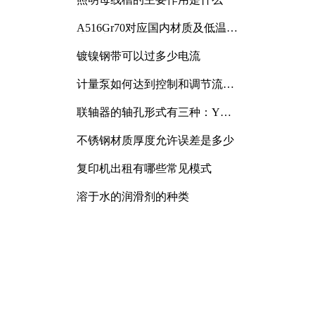
A516Gr70对应国内材质及低温冲
击要求解析
镀镍钢带可以过多少电流
计量泵如何达到控制和调节流量
的目的
联轴器的轴孔形式有三种：Y
型、J型、Z型
不锈钢材质厚度允许误差是多少
复印机出租有哪些常见模式
溶于水的润滑剂的种类