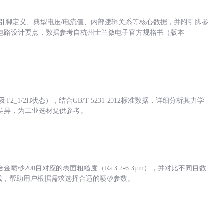
括各引脚定义、典型电压/电流值、内部逻辑关系等核心数据，并附引脚参
电路设计要点，数据参考自杭州士兰微电子官方规格书（版本
_1/2H状态），结合GB/T 5231-2012标准数据，详细分析其力学
差异，为工业选材提供参考。
砂200目对应的表面粗糙度（Ra 3.2-6.3μm），并对比不同目数
业实践，帮助用户根据需求选择合适的喷砂参数。