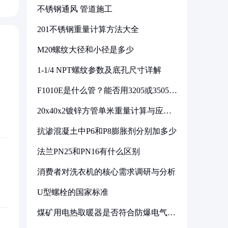
不锈钢通风 管道施工
201不锈钢重量计算方法大全
M20螺纹大径和小径是多少
1-1/4 NPT螺纹参数及底孔尺寸详解
F1010E是什么管？能否用3205或3505代
换
20x40x2镀锌方管单米重量计算与应用
分析
抗渗混凝土中P6和P8膨胀剂分别加多少
法兰PN25和PN16有什么区别
消费者对洗衣机的核心需求调研与分析
U型螺栓的国家标准
煤矿用电热取暖器是否符合防爆电气设
备标准