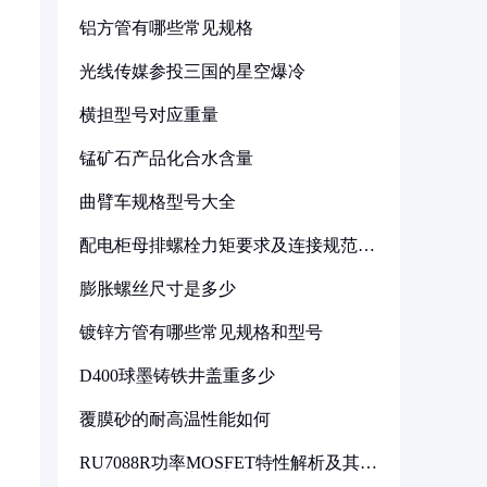
铝方管有哪些常见规格
光线传媒参投三国的星空爆冷
横担型号对应重量
锰矿石产品化合水含量
曲臂车规格型号大全
配电柜母排螺栓力矩要求及连接规范详
解
膨胀螺丝尺寸是多少
镀锌方管有哪些常见规格和型号
D400球墨铸铁井盖重多少
覆膜砂的耐高温性能如何
RU7088R功率MOSFET特性解析及其在
可调电源设计中的实践