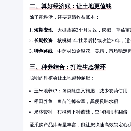
二、算好经济账：让土地更值钱
除了能种活，还要算清收益账本：
短期变现
：大棚蔬菜3个月见效，辣椒、草莓亩产
长期投资
：核桃树5年挂果后持续收益30年，
特色路线
：中药材如金银花、黄精，市场稳定
三、种养结合：打造生态循环
聪明的种植会让土地越种越肥：
玉米地养鸡：禽类除虫又施肥，减少农药使用
稻田养鱼：鱼苗吃掉杂草，粪便反哺水稻
果林套种：柑橘树下种蘑菇，空间利用率翻倍
爱采购产品库海量丰富，能让您快速高效锁定心