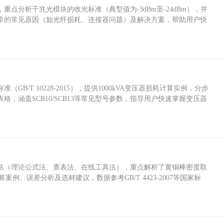
点分析千兆光模块的收光标准（典型值为-3dBm至-24dBm），并
常的常见原因（如光纤损耗、连接器问题）及解决方案，帮助用户快
/T 10228-2015），提供1000kVA变压器损耗计算实例，分步
，涵盖SCB10/SCB13等常见型号参数，指导用户快速掌握变压器
法（理论公式法、查表法、在线工具法），重点解析了黄铜棒密度取
计算案例、误差分析及选材建议，数据参考GB/T 4423-2007等国家标