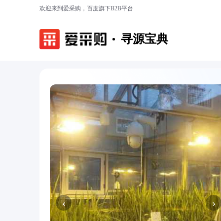
欢迎来到爱采购，百度旗下B2B平台
寻源宝典
‹
›