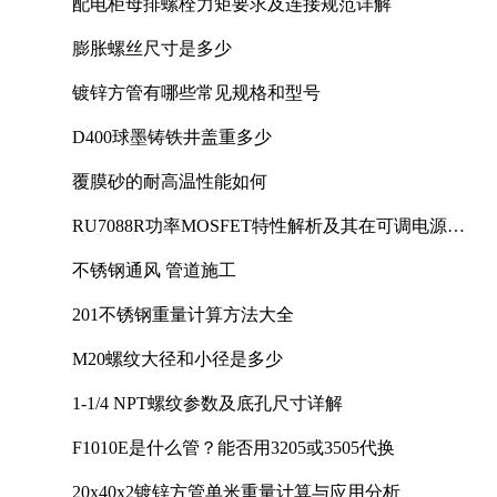
配电柜母排螺栓力矩要求及连接规范详解
膨胀螺丝尺寸是多少
镀锌方管有哪些常见规格和型号
D400球墨铸铁井盖重多少
覆膜砂的耐高温性能如何
RU7088R功率MOSFET特性解析及其在可调电源设
计中的实践
不锈钢通风 管道施工
201不锈钢重量计算方法大全
M20螺纹大径和小径是多少
1-1/4 NPT螺纹参数及底孔尺寸详解
F1010E是什么管？能否用3205或3505代换
20x40x2镀锌方管单米重量计算与应用分析