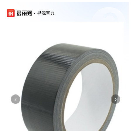
寻源宝典
‹
›