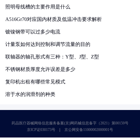
照明母线槽的主要作用是什么
A516Gr70对应国内材质及低温冲击要求解析
镀镍钢带可以过多少电流
计量泵如何达到控制和调节流量的目的
联轴器的轴孔形式有三种：Y型、J型、Z型
不锈钢材质厚度允许误差是多少
复印机出租有哪些常见模式
溶于水的润滑剂的种类
药品医疗器械网络信息服务备案(京)网药械信息备字（2021）第00159号
京ICP证030173号
京公网安备11000002000001号