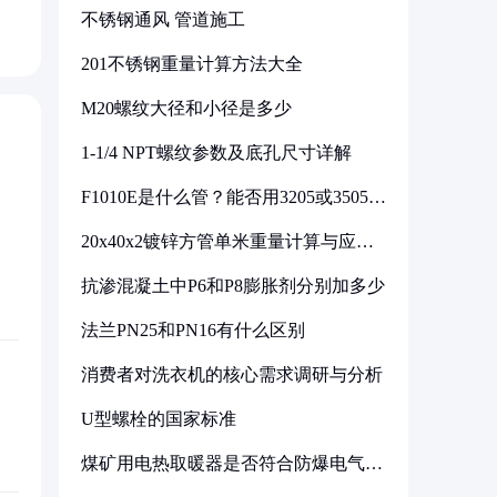
不锈钢通风 管道施工
201不锈钢重量计算方法大全
M20螺纹大径和小径是多少
1-1/4 NPT螺纹参数及底孔尺寸详解
F1010E是什么管？能否用3205或3505代
换
20x40x2镀锌方管单米重量计算与应用
分析
抗渗混凝土中P6和P8膨胀剂分别加多少
法兰PN25和PN16有什么区别
消费者对洗衣机的核心需求调研与分析
U型螺栓的国家标准
煤矿用电热取暖器是否符合防爆电气设
备标准