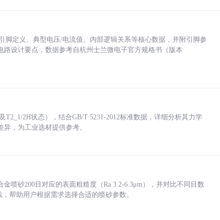
括各引脚定义、典型电压/电流值、内部逻辑关系等核心数据，并附引脚参
电路设计要点，数据参考自杭州士兰微电子官方规格书（版本
_1/2H状态），结合GB/T 5231-2012标准数据，详细分析其力学
差异，为工业选材提供参考。
砂200目对应的表面粗糙度（Ra 3.2-6.3μm），并对比不同目数
业实践，帮助用户根据需求选择合适的喷砂参数。