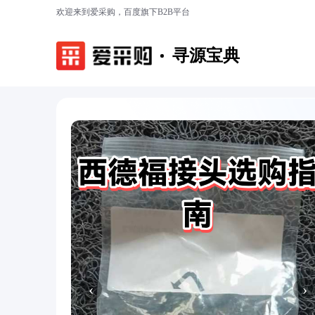
欢迎来到爱采购，百度旗下B2B平台
寻源宝典
‹
›