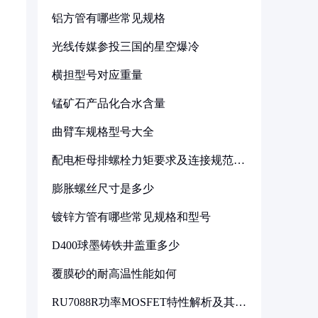
铝方管有哪些常见规格
光线传媒参投三国的星空爆冷
横担型号对应重量
锰矿石产品化合水含量
曲臂车规格型号大全
配电柜母排螺栓力矩要求及连接规范详
解
膨胀螺丝尺寸是多少
镀锌方管有哪些常见规格和型号
D400球墨铸铁井盖重多少
覆膜砂的耐高温性能如何
RU7088R功率MOSFET特性解析及其在
可调电源设计中的实践