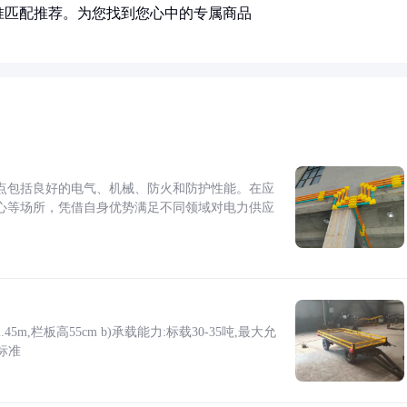
准匹配推荐。为您找到您心中的专属商品
点包括良好的电气、机械、防火和防护性能。在应
心等场所，凭借自身优势满足不同领域对电力供应
5m,栏板高55cm b)承载能力:标载30-35吨,最大允
标准