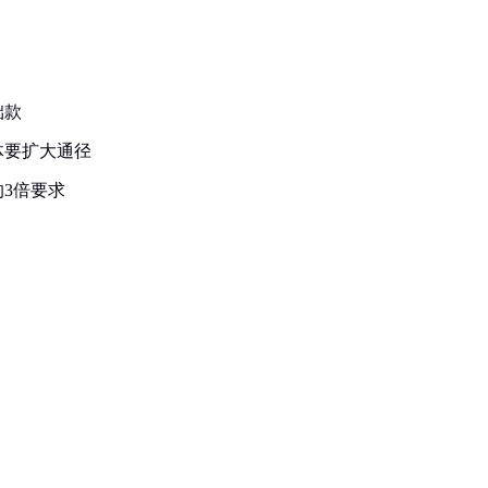
础款
体要扩大通径
3倍要求