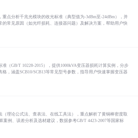
点分析千兆光模块的收光标准（典型值为-3dBm至-24dBm），并
常的常见原因（如光纤损耗、连接器问题）及解决方案，帮助用户快
/T 10228-2015），提供1000kVA变压器损耗计算实例，分步
，涵盖SCB10/SCB13等常见型号参数，指导用户快速掌握变压器
法（理论公式法、查表法、在线工具法），重点解析了黄铜棒密度取
计算案例、误差分析及选材建议，数据参考GB/T 4423-2007等国家标