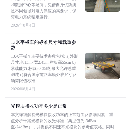
和数据中心等场所，凭借自身优势满
足不同领域对电力供应的高要求，保
障电力系统稳定运行。
2026年8月4日
13米平板车的标准尺寸和载重参
数
13米平板车主要技术参数包括: a)外形
尺寸:长13m×宽2.45m,栏板高55cm b)
承载能力:标载30-35吨,最大允许总重
49吨 c)符合国家道路车辆外廓尺寸及
轴荷限值标准
2026年8月4日
光模块接收功率多少是正常
本文详细解答光模块接收功率的正常范围及影响因素，重
点分析千兆光模块的收光标准（典型值为-3dBm
至-24dBm），并提供不同速率光模块的参考值表格。同时