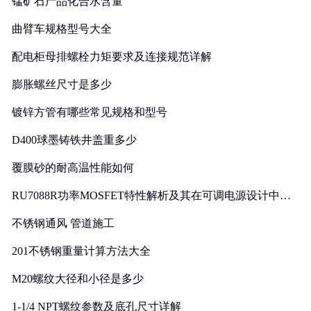
锰矿石产品化合水含量
曲臂车规格型号大全
配电柜母排螺栓力矩要求及连接规范详解
膨胀螺丝尺寸是多少
镀锌方管有哪些常见规格和型号
D400球墨铸铁井盖重多少
覆膜砂的耐高温性能如何
RU7088R功率MOSFET特性解析及其在可调电源设计中的
实践
不锈钢通风 管道施工
201不锈钢重量计算方法大全
M20螺纹大径和小径是多少
1-1/4 NPT螺纹参数及底孔尺寸详解