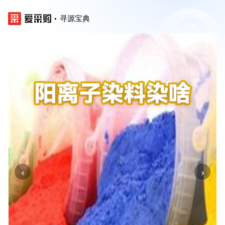
寻源宝典
‹
›