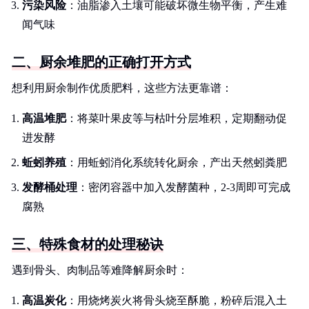
污染风险
：油脂渗入土壤可能破坏微生物平衡，产生难
闻气味
二、厨余堆肥的正确打开方式
想利用厨余制作优质肥料，这些方法更靠谱：
高温堆肥
：将菜叶果皮等与枯叶分层堆积，定期翻动促
进发酵
蚯蚓养殖
：用蚯蚓消化系统转化厨余，产出天然蚓粪肥
发酵桶处理
：密闭容器中加入发酵菌种，2-3周即可完成
腐熟
三、特殊食材的处理秘诀
遇到骨头、肉制品等难降解厨余时：
高温炭化
：用烧烤炭火将骨头烧至酥脆，粉碎后混入土