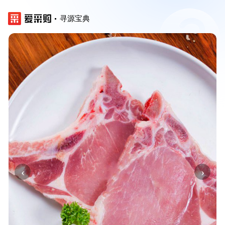
寻源宝典
‹
›