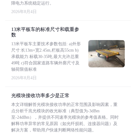
障电力系统稳定运行。
2026年8月4日
13米平板车的标准尺寸和载重参
数
13米平板车主要技术参数包括: a)外形
尺寸:长13m×宽2.45m,栏板高55cm b)
承载能力:标载30-35吨,最大允许总重
49吨 c)符合国家道路车辆外廓尺寸及
轴荷限值标准
2026年8月4日
光模块接收功率多少是正常
本文详细解答光模块接收功率的正常范围及影响因素，重
点分析千兆光模块的收光标准（典型值为-3dBm
至-24dBm），并提供不同速率光模块的参考值表格。同时
解释功率异常的常见原因（如光纤损耗、连接器问题）及
解决方案，帮助用户快速判断网络性能问题。