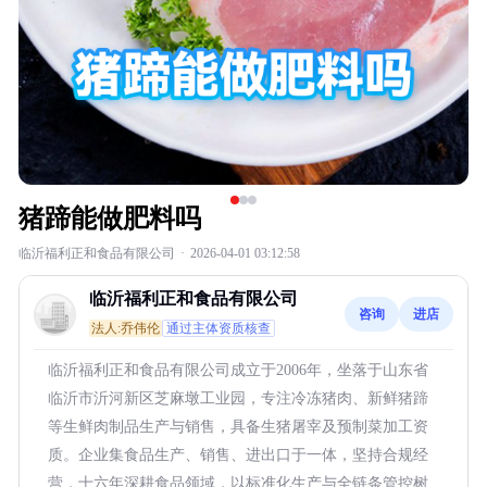
猪蹄能做肥料吗
临沂福利正和食品有限公司
·
2026-04-01 03:12:58
临沂福利正和食品有限公司
咨询
进店
法人:乔伟伦
通过主体资质核查
临沂福利正和食品有限公司成立于2006年，坐落于山东省
临沂市沂河新区芝麻墩工业园，专注冷冻猪肉、新鲜猪蹄
等生鲜肉制品生产与销售，具备生猪屠宰及预制菜加工资
质。企业集食品生产、销售、进出口于一体，坚持合规经
营，十六年深耕食品领域，以标准化生产与全链条管控树