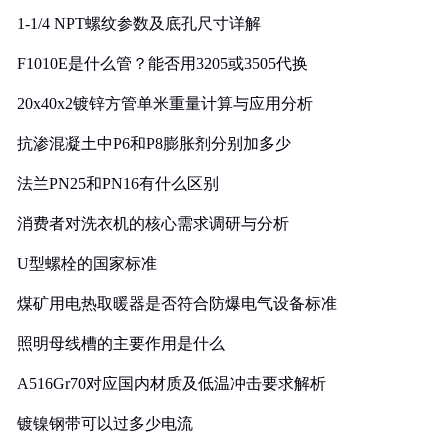
1-1/4 NPT螺纹参数及底孔尺寸详解
F1010E是什么管？能否用3205或3505代换
20x40x2镀锌方管单米重量计算与应用分析
抗渗混凝土中P6和P8膨胀剂分别加多少
法兰PN25和PN16有什么区别
消费者对洗衣机的核心需求调研与分析
U型螺栓的国家标准
煤矿用电热取暖器是否符合防爆电气设备标准
照明母线槽的主要作用是什么
A516Gr70对应国内材质及低温冲击要求解析
镀镍钢带可以过多少电流