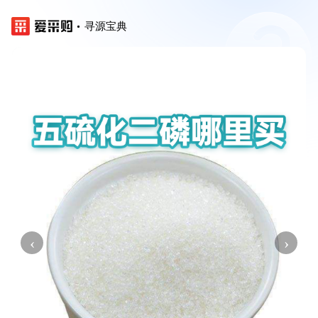
寻源宝典
‹
›