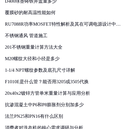
D400球墨铸铁井盖重多少
覆膜砂的耐高温性能如何
RU7088R功率MOSFET特性解析及其在可调电源设计中的
实践
不锈钢通风 管道施工
201不锈钢重量计算方法大全
M20螺纹大径和小径是多少
1-1/4 NPT螺纹参数及底孔尺寸详解
F1010E是什么管？能否用3205或3505代换
20x40x2镀锌方管单米重量计算与应用分析
抗渗混凝土中P6和P8膨胀剂分别加多少
法兰PN25和PN16有什么区别
消费者对洗衣机的核心需求调研与分析